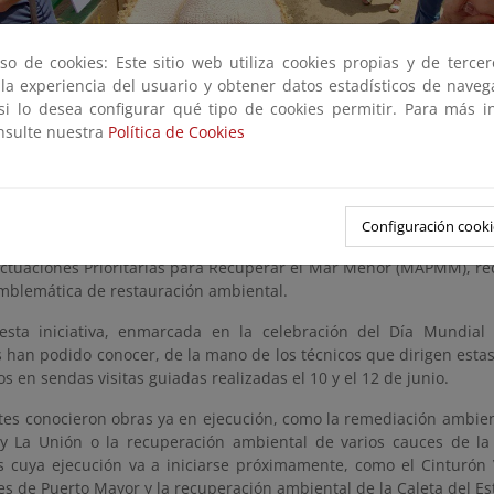
so de cookies: Este sitio web utiliza cookies propias y de terce
 la experiencia del usuario y obtener datos estadísticos de nave
 si lo desea configurar qué tipo de cookies permitir. Para más i
onsulte nuestra
Política de Cookies
rsonas han participado durante esta semana en las visitas guiad
ina Técnica del Mar Menor, dependiente del Ministerio para la Tran
Configuración cooki
o (MITECO), a emplazamientos donde se están impulsando algu
ctuaciones Prioritarias para Recuperar el Mar Menor (MAPMM), r
emblemática de restauración ambiental.
esta iniciativa, enmarcada en la celebración del Día Mundial
 han podido conocer, de la mano de los técnicos que dirigen estas
os en sendas visitas guiadas realizadas el 10 y el 12 de junio.
ntes conocieron obras ya en ejecución, como la remediación ambien
y La Unión o la recuperación ambiental de varios cauces de la 
s cuya ejecución va a iniciarse próximamente, como el Cinturón V
es de Puerto Mayor y la recuperación ambiental de la Caleta del Es