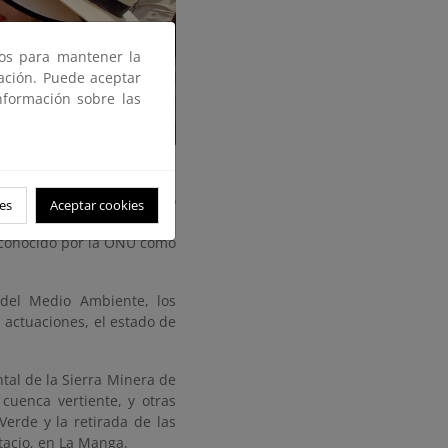
ros para mantener la
gación. Puede aceptar
nformación sobre las
as gratuitas, organizadas
sición Ecológica y el Reto
es
Aceptar cookies
nos de los proyectos del
econocido por la ONU como
 del Medio Ambiente, los
 actuaciones, el estado de
tal de la Sierra Minera de
cuenca vertiente, y otras
erde y la retirada de las
tacio, en La Manga.