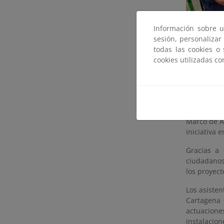
Información sobre u
sesión, personalizar
todas las cookies o
cookies utilizadas c
Unas 80 pe
por la Ofic
Demográfic
Marco de A
iniciativa 
Gracias a 
ciudadanos
los proyect
Los asiste
Cartagena 
actuacione
instalacion