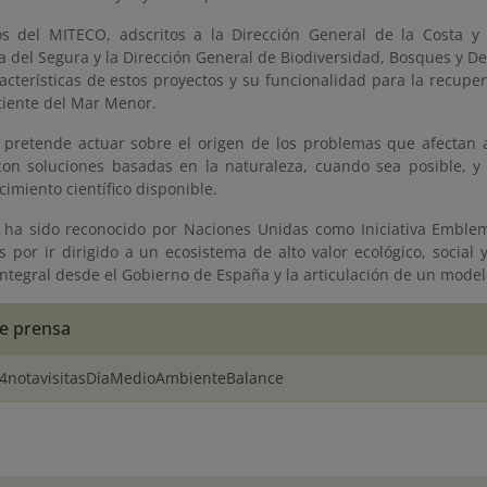
os del MITECO, adscritos a la Dirección General de la Costa y
a del Segura y la Dirección General de Biodiversidad, Bosques y Des
racterísticas de estos proyectos y su funcionalidad para la recupe
tiente del Mar Menor.
retende actuar sobre el origen de los problemas que afectan a
 con soluciones basadas en la naturaleza, cuando sea posible, y
imiento científico disponible.
a sido reconocido por Naciones Unidas como Iniciativa Emblem
 por ir dirigido a un ecosistema de alto valor ecológico, social y
integral desde el Gobierno de España y la articulación de un mode
e prensa
14notavisitasDíaMedioAmbienteBalance