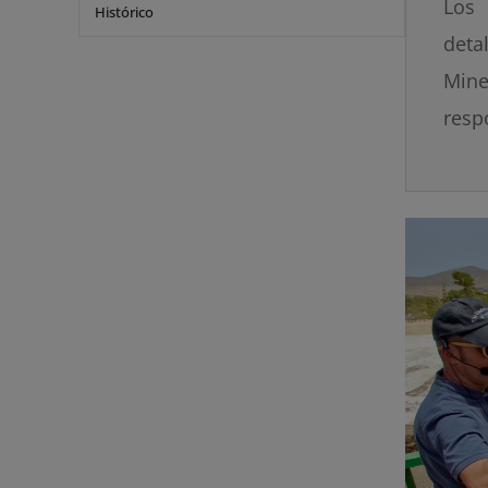
Los 
Histórico
deta
Mine
resp