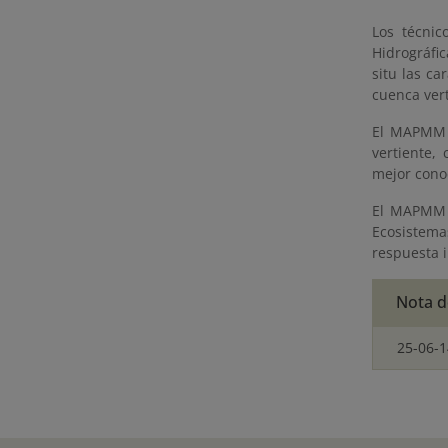
Los técnic
Hidrográfic
situ las ca
cuenca ver
El MAPMM p
vertiente,
mejor conoc
El MAPMM h
Ecosistemas
respuesta 
Nota d
25-06-