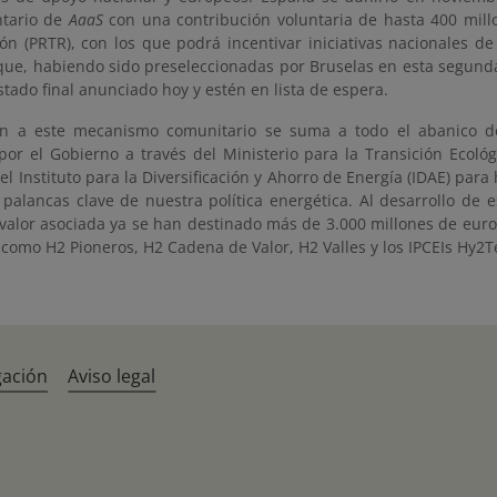
tario de
AaaS
con una contribución voluntaria de hasta 400 mill
ón (PRTR), con los que podrá incentivar iniciativas nacionales d
que, habiendo sido preseleccionadas por Bruselas en esta segun
istado final anunciado hoy y estén en lista de espera.
ón a este mecanismo comunitario se suma a todo el abanico d
 por el Gobierno a través del Ministerio para la Transición Ecoló
el Instituto para la Diversificación y Ahorro de Energía (IDAE) par
palancas clave de nuestra política energética. Al desarrollo de e
valor asociada ya se han destinado más de 3.000 millones de euro
como H2 Pioneros, H2 Cadena de Valor, H2 Valles y los IPCEIs Hy2
gación
Aviso legal