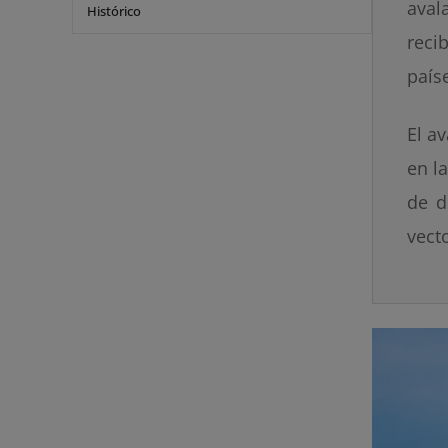
aval
Histórico
reci
país
El a
en l
de d
vect