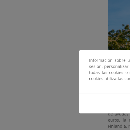
Información sobre u
sesión, personalizar
todas las cookies o
cookies utilizadas c
La Comisió
Hidrógeno,
producción
ellos, ha 
de ayudas 
euros, la 
Finlandia, 