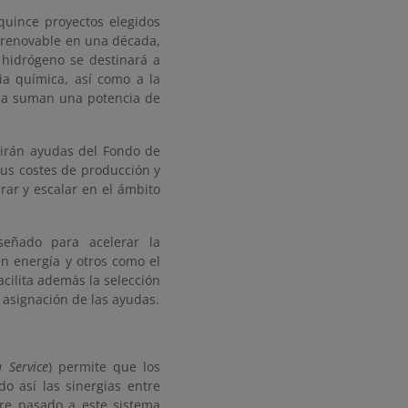
 quince proyectos elegidos
 renovable en una década,
l hidrógeno se destinará a
ia química, así como a la
aña suman una potencia de
birán ayudas del Fondo de
sus costes de producción y
ar y escalar en el ámbito
eñado para acelerar la
en energía y otros como el
cilita además la selección
a asignación de las ayudas.
 Service
) permite que los
o así las sinergias entre
re pasado a este sistema