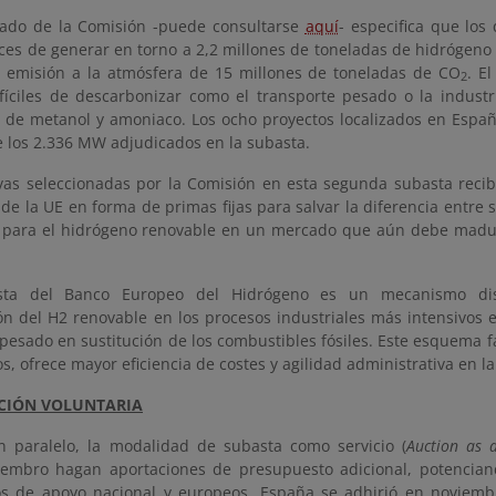
ado de la Comisión -puede consultarse
aquí
- especifica que los
ces de generar en torno a 2,2 millones de toneladas de hidrógeno
a emisión a la atmósfera de 15 millones de toneladas de CO
. E
2
ifíciles de descarbonizar como el transporte pesado o la industr
 de metanol y amoniaco. Los ocho proyectos localizados en Esp
 los 2.336 MW adjudicados en la subasta.
tivas seleccionadas por la Comisión en esta segunda subasta reci
de la UE en forma de primas fijas para salvar la diferencia entre 
s para el hidrógeno renovable en un mercado que aún debe madur
sta del Banco Europeo del Hidrógeno es un mecanismo dis
ón del H2 renovable en los procesos industriales más intensivos 
pesado en sustitución de los combustibles fósiles. Este esquema fa
s, ofrece mayor eficiencia de costes y agilidad administrativa en l
CIÓN VOLUNTARIA
 paralelo, la modalidad de subasta como servicio (
Auction as a
embro hagan aportaciones de presupuesto adicional, potenciand
 de apoyo nacional y europeos. España se adhirió en noviemb