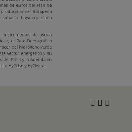
ones de euros del Plan de
e producción de hidrógeno
da subasta, hayan quedado
e instrumentos de ayuda
gica y el Reto Demográfico
a hacer del hidrógeno verde
ste vector energético y su
s del PRTR y la Adenda en
Tech, Hy2Use y Hy2Move.
Instagra
Twitter
Face