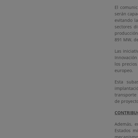
El comunic
serán capa
evitando l
sectores d
producción
891 MW, de
Las inicia
Innovación 
los precio
europeo.
Esta suba
implantaci
transporte 
de proyecto
CONTRIBU
Además, en
Estados mi
mecanismos