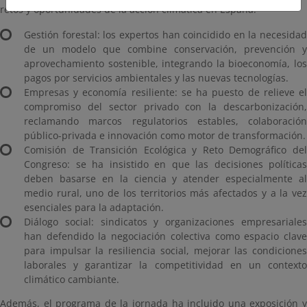
retos y oportunidades de la acción climática en España:
Gestión forestal: los expertos han coincidido en la necesidad
de un modelo que combine conservación, prevención y
aprovechamiento sostenible, integrando la bioeconomía, los
pagos por servicios ambientales y las nuevas tecnologías.
Empresas y economía resiliente: se ha puesto de relieve el
compromiso del sector privado con la descarbonización,
reclamando marcos regulatorios estables, colaboración
público-privada e innovación como motor de transformación.
Comisión de Transición Ecológica y Reto Demográfico del
Congreso: se ha insistido en que las decisiones políticas
deben basarse en la ciencia y atender especialmente al
medio rural, uno de los territorios más afectados y a la vez
esenciales para la adaptación.
Diálogo social: sindicatos y organizaciones empresariales
han defendido la negociación colectiva como espacio clave
para impulsar la resiliencia social, mejorar las condiciones
laborales y garantizar la competitividad en un contexto
climático cambiante.
Además, el programa de la jornada ha incluido una exposición y