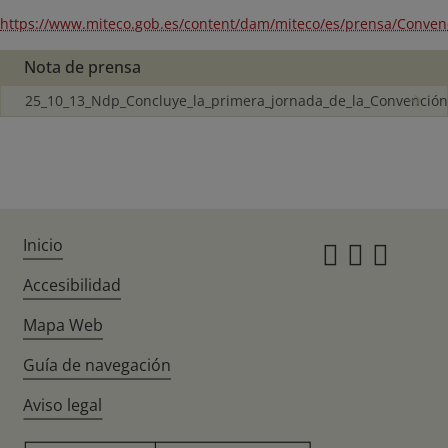
https://www.miteco.gob.es/content/dam/miteco/es/prensa/Conve
Nota de prensa
25_10_13_Ndp_Concluye_la_primera_jornada_de_la_Convenció
Inicio
Instagr
Twitte
Fac
Accesibilidad
Mapa Web
Guía de navegación
Aviso legal