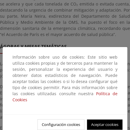
se acelera y que cada tonelada de CO₂ emitida o evitada cuenta,
destacando la urgencia de combinar mitigación y adaptación. Por
su parte, María Neira, exdirectora del Departamento de Salud
Pública y Medio Ambiente de la OMS, ha puesto el foco en la
dimensión sanitaria de la emergencia climática, recordando que
“el Acuerdo de París es el mayor acuerdo de salud pública”.
ÁGORAS Y MESAS TEMÁTICAS
Información sobre uso de cookies: Este sitio web
utiliza cookies propias y de terceros para mantener la
Las ágoras de participación, celebradas a lo largo del día, han
sesión, personalizar la experiencia del usuario y
permitido recoger las conclusiones de distintos colectivos:
obtener datos estadísticos de navegación. Puede
jóvenes, ciudadanía ante emergencias, municipios y empresas.
aceptar todas las cookies o si lo desea configurar qué
De sus debates han surgido ideas clave para el futuro Pacto de
tipo de cookies permitir. Para más información sobre
Estado: el compromiso de la juventud con la acción climática, la
las cookies utilizadas consulte nuestra
Política de
importancia de fortalecer la preparación ciudadana ante
Cookies
fenómenos extremos, el papel de los municipios como primera
línea de adaptación y la voluntad del tejido empresarial de
avanzar hacia una economía descarbonizada y resiliente.
Configuración cookies
Aceptar cookies
En paralelo, las mesas temáticas han abordado los principales