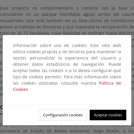
Este proyecto es complementario y conecta con la fase II,
consistente en un parque inundable aguas arriba del cauce
recuperado, que está también en su fase última de tramitación
previa al Consejo de Ministros y que supondrá la recuperación de
total de 30,73 hectáreas, cuya finalidad es redirigir hasta 400.000
metros cúbicos de las escorrentías que llegan a la población de
Información sobre uso de cookies: Este sitio web
Los Alcázares y laminar estos caudales en caso de episodios
utiliza cookies propias y de terceros para mantener la
extremos.
sesión, personalizar la experiencia del usuario y
Este gran proyecto minorará el riesgo de inundación del casco
obtener datos estadísticos de navegación. Puede
urbano de Los Alcázares (zona centro) con infraestructuras que
aceptar todas las cookies o si lo desea configurar qué
incorporan Soluciones basadas en la Naturaleza y posibilitará la
tipo de cookies permitir. Para más información sobre
defensa frente a avenidas torrenciales. El presupuesto conjunto
las cookies utilizadas consulte nuestra
Política de
de licitación de ambas actuaciones es de 35.736.819,37 euros
Cookies
(fase I 17.013.434,23 euros y fase II 18.723.385,14 euros).
COMISIÓN INTERADMINISTRATIVA
Configuración cookies
Aceptar cookies
Esta decisión del Consejo de Ministros ha sido comunicada por el
secretario de Estado de Medio Ambiente, Hugo Morán, a los