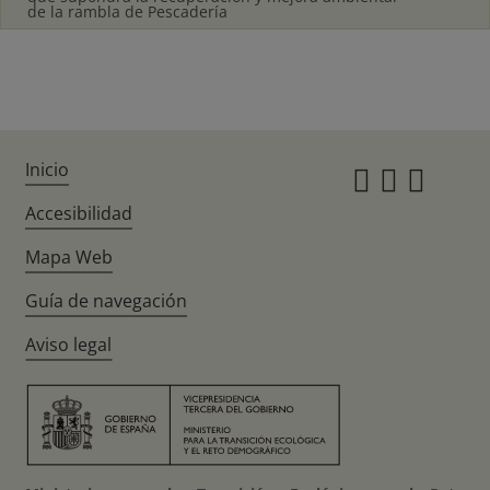
de la rambla de Pescadería
Inicio
Instagr
Twitte
Fac
Accesibilidad
Mapa Web
Guía de navegación
Aviso legal