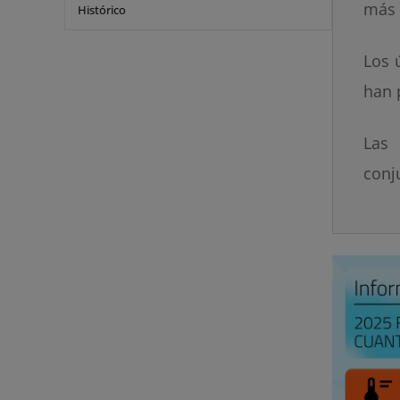
más 
Histórico
Los 
han 
Las 
conj