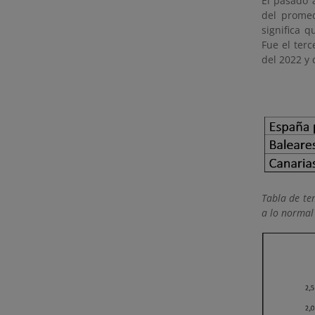
El pasado 
del promed
significa 
Fue el ter
del 2022 y 
Tabla de te
a lo normal 