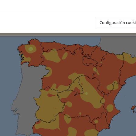
na al norte de Galicia donde fue cálido. En Baleares, Ceuta y M
entras que en Canarias tuvo en general un carácter muy cálido. 
 torno a +1 ºC en la práctica totalidad de la Península, Baleares,
rias estuvieron entre 0 ºC y +1ºC.
Configuración cooki