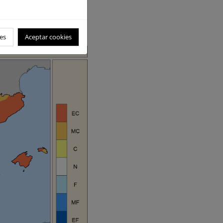
elilla fue extremadamente
Las anomalías térmicas se
 Ceuta y Melilla, mientras
es
Aceptar cookies