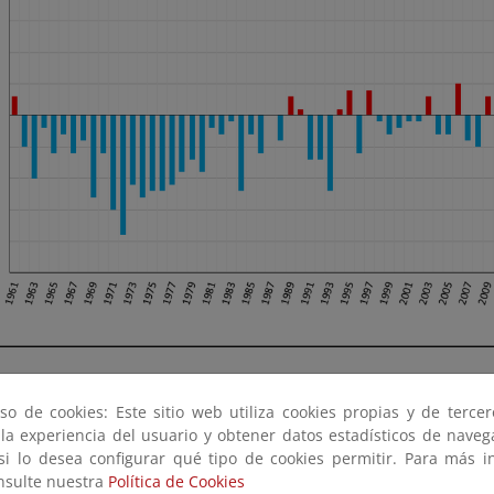
omalías de la temperatura media anual en la España peninsular desde 
so de cookies: Este sitio web utiliza cookies propias y de terce
 la experiencia del usuario y obtener datos estadísticos de nave
mente, 2025 fue extremadamente cálido en la mayor parte del nort
 si lo desea configurar qué tipo de cookies permitir. Para más i
nas del este y sur. En el resto de la península el carácter fue
onsulte nuestra
Política de Cookies