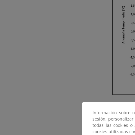
Serie de an
1991-2020)
Información sobre u
sesión, personalizar
Geográfica
todas las cookies o
amplias zo
cookies utilizadas c