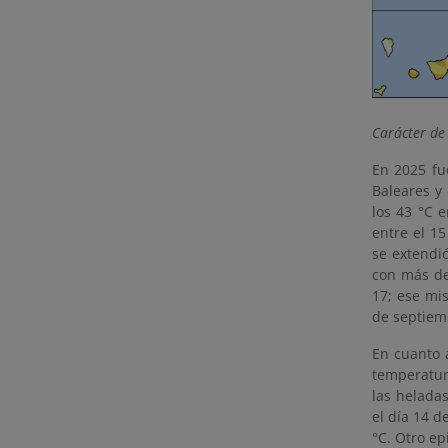
Carácter de
En 2025 fue
Baleares y 
los 43 °C 
entre el 15
se extendió
con más de
17; ese mis
de septiemb
En cuanto 
temperatura
las helada
el día 14 d
°C. Otro ep