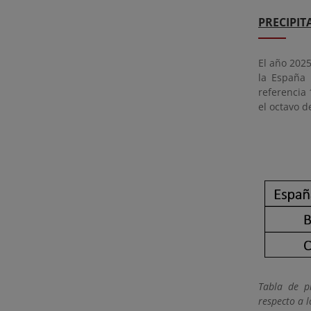
PRECIPIT
El año 202
la España 
referencia
el octavo de
Tabla de p
respecto a l