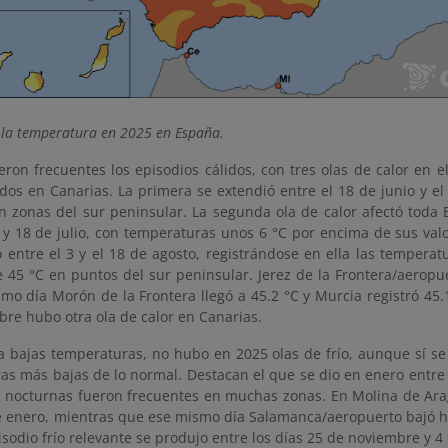
 la temperatura en 2025 en España.
ron frecuentes los episodios cálidos, con tres olas de calor en e
dos en Canarias. La primera se extendió entre el 18 de junio y el 
en zonas del sur peninsular. La segunda ola de calor afectó toda 
 y 18 de julio, con temperaturas unos 6 °C por encima de sus valo
 entre el 3 y el 18 de agosto, registrándose en ella las temperat
 45 °C en puntos del sur peninsular. Jerez de la Frontera/aeropue
mo día Morón de la Frontera llegó a 45.2 °C y Murcia registró 45.1
re hubo otra ola de calor en Canarias.
a bajas temperaturas, no hubo en 2025 olas de frío, aunque sí se
s más bajas de lo normal. Destacan el que se dio en enero entre l
s nocturnas fueron frecuentes en muchas zonas. En Molina de Arag
e enero, mientras que ese mismo día Salamanca/aeropuerto bajó has
isodio frío relevante se produjo entre los días 25 de noviembre y 4