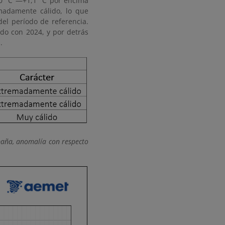
0 °C —+1,1 °C por encima
madamente cálido, lo que
el período de referencia.
do con 2024, y por detrás
.
paña, anomalía con respecto