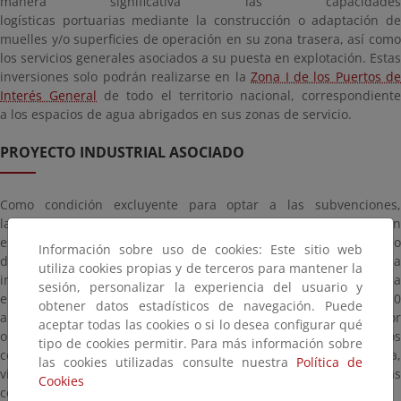
manera significativa las capacidades
logísticas portuarias mediante la construcción o adaptación de
muelles y/o superficies de operación en su zona trasera, así como
los servicios generales asociados a su puesta en explotación. Estas
inversiones solo podrán realizarse en la
Zona I de los Puertos d
Interés General
de todo el territorio nacional, correspondient
a los espacios de agua abrigados en sus zonas de servicio.
PROYECTO INDUSTRIAL ASOCIADO
Como condición excluyente para optar a las subvenciones,
las propuestas de los puertos que concurran deberán
estar asociadas a un proyecto industrial sólido ligado al desarrollo
Información sobre uso de cookies: Este sitio web
de la cadena de valor en torno a las renovables marinas, con una
utiliza cookies propias y de terceros para mantener la
inversión comparable o superior a la ayuda solicitada por la
sesión, personalizar la experiencia del usuario y
entidad beneficiaria y una vigencia temporal al menos de 10
obtener datos estadísticos de navegación. Puede
años. Estos desarrollos industriales serán promovidos por
aceptar todas las cookies o si lo desea configurar qué
operadores privados que obtengan sus correspondientes títulos
tipo de cookies permitir. Para más información sobre
concesionales, en procedimientos sujetos a concurrencia,
las cookies utilizadas consulte nuestra
Política de
vinculados a las nuevas infraestructuras portuarias generadas
Cookies
con las ayudas de la convocatoria.