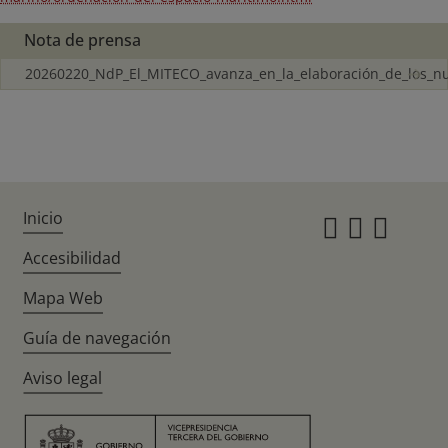
Nota de prensa
20260220_NdP_El_MITECO_avanza_en_la_elaboración_de_los_n
Inicio
Instagr
Twitte
Fac
Accesibilidad
Mapa Web
Guía de navegación
Aviso legal