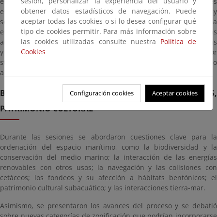
sesión, personalizar la experiencia del usuario y
entre administraciones públicas, comunidad científica, sectores
obtener datos estadísticos de navegación. Puede
empresariales marítimos, ONG y representantes sindicales y
aceptar todas las cookies o si lo desea configurar qué
sociales. Estuvieron representados los sectores de la pesca, la
tipo de cookies permitir. Para más información sobre
energía, los cables submarinos, el sector naval, la I+D+i, las
las cookies utilizadas consulte nuestra
Política de
actividades recreativas, el abastecimiento y saneamiento de aguas
Cookies
y el patrimonio cultural. Además, el taller se retransmitió por
streaming, lo que permitió ampliar la difusión y facilitar el acceso
a la información sobre el estado de los POEM de segundo ciclo.
BIODIVERSIDAD, NAVEGACIÓN, RENOVABLES,
Configuración cookies
Aceptar cookies
PATRIMONIO CULTURAL
Durante las sesiones se abordaron cuestiones clave para la
ordenación del espacio marítimo, como la biodiversidad y la
conservación del medio marino; la interacción de las energías
renovables con otros usos; la navegación y las colisiones con
cetáceos; los fondeos y su afección a hábitats bentónicos; el
patrimonio cultural subacuático; y las interacciones tierra-mar.
Asimismo, se presentaron los avances del proceso y se debatió
sobre nuevas categorías de zonificación que podrían incorporarse