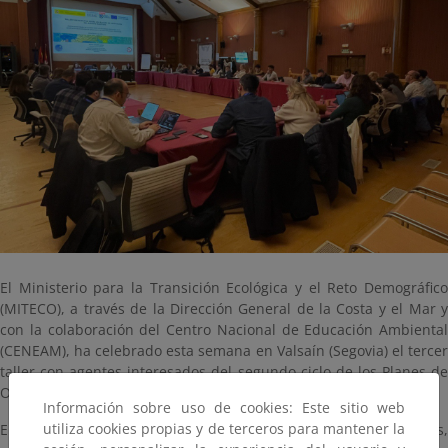
El Ministerio para la Transición Ecológica y el Reto Demográfico
(MITECO), a través de la Dirección General de la Costa y el Mar y
con la colaboración del Centro Nacional de Educación Ambiental
(CENEAM), ha celebrado esta semana en Valsaín (Segovia) el tercer
taller con agentes interesados del segundo ciclo de los Planes de
Ordenación del Espacio Marítimo (POEM).
Información sobre uso de cookies: Este sitio web
utiliza cookies propias y de terceros para mantener la
El encuentro reunió a más de 55 participantes de 37 entidades,