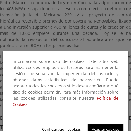
Pedro Blanco, ha anunciado hoy en A Coruña la adjudicación de
los 408 MW de capacidad de acceso a la red eléctrica del nudo de
transición justa de Meirama 220 kV al proyecto de central
hidráulica reversible promovido por Coventina Renovables, ligado
a una inversión superior a 400 millones de euros y la creación de
más de 1.000 empleos durante una década. Hoy se le ha
notificado la resolución del concurso al adjudicatario, que se
publicará en el BOE en los próximos días.
El concurso, impulsado por el ITJ, organismo dependiente del
Información sobre uso de cookies: Este sitio web
Ministerio para la Transición Ecológica y el Reto Demográfico
utiliza cookies propias y de terceros para mantener la
(MITECO), ha seguido un procedimiento de concurrencia
sesión, personalizar la experiencia del usuario y
competitiva para otorgar los derechos de acceso a la red eléctrica,
obtener datos estadísticos de navegación. Puede
que prioriza aquellos proyectos que, minimizando la afección
aceptar todas las cookies o si lo desea configurar qué
ambiental, maximicen los beneficios socioeconómicos locales para
tipo de cookies permitir. Para más información sobre
la zona de transición justa de Meirama, afectada por el cierre de
las cookies utilizadas consulte nuestra
Política de
la central térmica homónima y compuesta por los municipios de
Cookies
Carral, Cerceda, A Laracha, Ordes y Tordoia.
EMPLEO, FORMACIÓN E INVERSIÓN EN LA ZONA DE
TRANSICIÓN JUSTA
Configuración cookies
Aceptar cookies