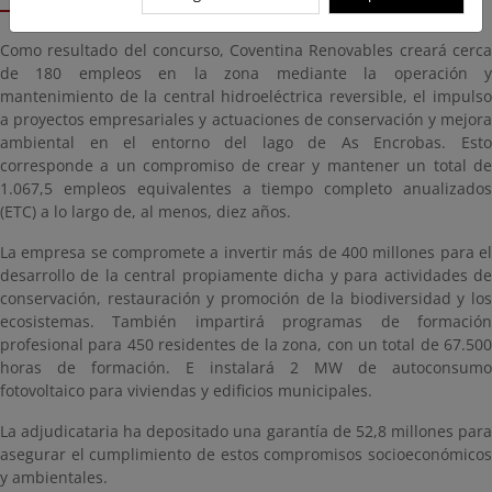
Como resultado del concurso, Coventina Renovables creará cerca
de 180 empleos en la zona mediante la operación y
mantenimiento de la central hidroeléctrica reversible, el impulso
a proyectos empresariales y actuaciones de conservación y mejora
ambiental en el entorno del lago de As Encrobas. Esto
corresponde a un compromiso de crear y mantener un total de
1.067,5 empleos equivalentes a tiempo completo anualizados
(ETC) a lo largo de, al menos, diez años.
La empresa se compromete a invertir más de 400 millones para el
desarrollo de la central propiamente dicha y para actividades de
conservación, restauración y promoción de la biodiversidad y los
ecosistemas. También impartirá programas de formación
profesional para 450 residentes de la zona, con un total de 67.500
horas de formación. E instalará 2 MW de autoconsumo
fotovoltaico para viviendas y edificios municipales.
La adjudicataria ha depositado una garantía de 52,8 millones para
asegurar el cumplimiento de estos compromisos socioeconómicos
y ambientales.