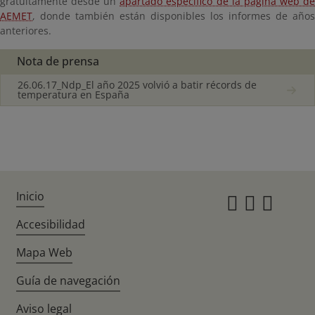
gratuitamente desde un
apartado específico de la página web d
AEMET
, donde también están disponibles los informes de años
anteriores.
Nota de prensa
26.06.17_Ndp_El año 2025 volvió a batir récords de
temperatura en España
Inicio
Instagr
Twitte
Fac
Accesibilidad
Mapa Web
Guía de navegación
Aviso legal