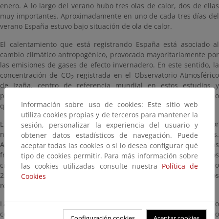
enero. A lo largo del verano hubo tres olas de calor, dos de ellas
muy importantes. Aproximadamente en uno de cada tres días del
verano España estuvo bajo situación de ola de calor.
El calentamiento que está registrando España está asociado al
cambio climático antropogénico, provocado mayoritariamente por
las emisiones de gases de efecto invernadero. En este sentido, la
concentración de CO
registrada en el Observatorio Atmosféric
2
de Izaña, centro de referencia mundial en estos estudios y
perteneciente a Aemet, fue de 427.3 partes por millón (ppm), lo
Información sobre uso de cookies: Este sitio web
que supone un incremento interanual de 2.9 ppm.
utiliza cookies propias y de terceros para mantener la
El aumento de la temperatura media se traduce en un mayor
sesión, personalizar la experiencia del usuario y
número de récords de días cálidos frente a récords de días fríos.
obtener datos estadísticos de navegación. Puede
Así, en 2025 hubo 25 récords de días cálidos y ninguno de días
aceptar todas las cookies o si lo desea configurar qué
fríos, cuando en un clima estable lo esperable hubieran sido unos
tipo de cookies permitir. Para más información sobre
cinco récords de cada tipo. En la última década se han registrado
las cookies utilizadas consulte nuestra
Política de
221 récords de días cálidos y solo siete de días fríos, es decir, los
Cookies
récords cálidos han sido 32 veces más frecuentes que los fríos.
Las aguas marítimas de España tuvieron, por cuarto año
consecutivo, un carácter extremadamente cálido. Fue el segundo
Configuración cookies
Aceptar cookies