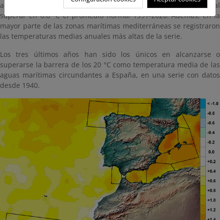
año de la serie con temperaturas más altas, por detrás de 2023, al
superar en 0.8 °C el promedio normal 1991-2020. Además, en la
mayor parte de las zonas marítimas mediterráneas se registraron
las temperaturas medias anuales más altas de la serie.
Los tres últimos años han sido los únicos en alcanzarse o
superarse la barrera de los 20 °C como temperatura media de las
aguas marítimas circundantes a España, en una serie con datos
desde 1940.