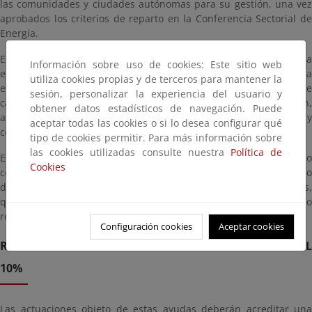
las comunidades y ciudades autónomas para su gestión, una vez
aprobados los criterios de reparto en la Conferencia Sectorial de
Energía.
Esta línea de ayudas podrá financiar obras para adecuar la
Información sobre uso de cookies: Este sitio web
envolvente térmica de los edificios, mejorar la eficiencia
utiliza cookies propias y de terceros para mantener la
energética y utilizar energías renovables en las instalaciones de
sesión, personalizar la experiencia del usuario y
calefacción, climatización, agua caliente sanitaria e iluminación,
obtener datos estadísticos de navegación. Puede
así como la incorporación de sistemas de automatización y
aceptar todas las cookies o si lo desea configurar qué
control, entre otras actuaciones.
tipo de cookies permitir. Para más información sobre
las cookies utilizadas consulte nuestra
Política de
Este programa complementa el programa PREE terciario, dotado
Cookies
con 500 millones y aprobado en Conferencia Sectorial el pasado
diciembre, y también el PREE Sanitario, dotado con 168 millones,
que el Consejo de Ministros acordó a inicios de este mes de junio
remitir a la próxima Conferencia Sectorial para su aprobación.
Configuración cookies
Aceptar cookies
REDUCCIÓN MÍNIMA DEL CONSUMO DE ENERGÍA DEL
10%
Las actuaciones objeto de estas ayudas deberán acreditar una