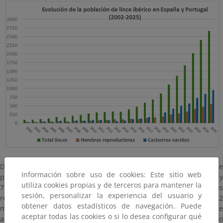
Del total censado, 1.711 linces fueron adultos o subadultos que
Información sobre uso de cookies: Este sitio web
presentaron una distribución de sexos equilibrada (824 machos y
utiliza cookies propias y de terceros para mantener la
791 hembras que pudieron ser sexadas). El número de hembras
sesión, personalizar la experiencia del usuario y
reproductoras o territoriales en 2025 ascendió a 542, que son 72
obtener datos estadísticos de navegación. Puede
más que en 2024. Este número de hembras reproductoras se
aceptar todas las cookies o si lo desea configurar qué
aproxima cada año más a las 750 que se considera como hito