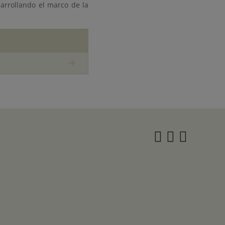
sarrollando el marco de la
Instagra
Twitter
Face