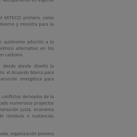
 el MITECO: primero, como
bierno y ministra para la
mo autónomo adscrito a la
ómico alternativo en los
 en carbono.
a, desde donde diseñó la
llo: el Acuerdo Marco para
ansición energética para
 conflictos derivados de la
utado numerosos proyectos
ransición justa, economía
de residuos o sustancias
ada, organización pionera