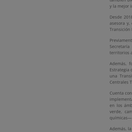
y la mejor 
Desde 2018
asesora y,
Transición 
Previament
Secretaría
territorios
Además, f
Estrategia 
una Transi
Centrales T
Cuenta con 
implementa
en los ámb
verde, cam
químicas—,
Además, la