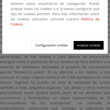
Ecológica y el Reto Demográfico, Sara Aagesen, ha visitado hoy la
obtener datos estadísticos de navegación. Puede
finca La Biodera, en Cabanillas de la Sierra (Madrid), para
aceptar todas las cookies o si lo desea configurar qué
participar en una jornada de voluntariado y aprendizaje sobre
tipo de cookies permitir. Para más información sobre
polinizadores organizada junto a Amigas de la Tierra.
las cookies utilizadas consulte nuestra
Política de
Coincidiendo con la celebración del Día Mundial del Medio
Cookies
Ambiente y el Año Internacional de las Personas Voluntarias para
el Desarrollo Sostenible, esta iniciativa se enmarca en el programa
"Formación fuera del aula" impulsado por la Subsecretaría del
ministerio.
Configuración cookies
Aceptar cookies
Durante la actividad, dedicada a la educación ambiental y la
agroecología, se han llevado a cabo labores de restauración
ecológica como la plantación de un sendero de flora melífera y la
creación de bebederos vinculados al proyecto de conservación
apícola "Romero y Julieta". En su atención a los medios, y tras
anunciar el nuevo máximo histórico de 2.663 ejemplares de lince
ibérico, Aagesen ha puesto en valor la necesidad de cuidar
también a estas pequeñas especies. “Las abejas y otros insectos
polinizadores hacen posible buena parte de los alimentos que
consumimos y desempeñan un papel imprescindible en el
funcionamiento de los ecosistemas", ha señalado la
vicepresidenta, remarcando que "proteger la naturaleza es