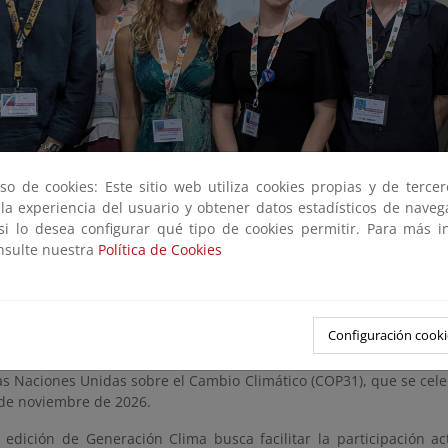
so de cookies: Este sitio web utiliza cookies propias y de terce
 la experiencia del usuario y obtener datos estadísticos de nave
 si lo desea configurar qué tipo de cookies permitir. Para más i
onsulte nuestra
Política de Cookies
 de Generación Clima en la edición de la COP30 de Brasil, junto a los representante
Configuración cooki
io para la Transición Ecológica y el Reto Demográfico (MITECO) lan
n para impulsar la acción climática juvenil en la Conferencia de l
as Naciones Unidas sobre el Cambio Climático (COP31), que se cele
 de noviembre de 2026.
 edición de Generación Clima busca facilitar la participación ac