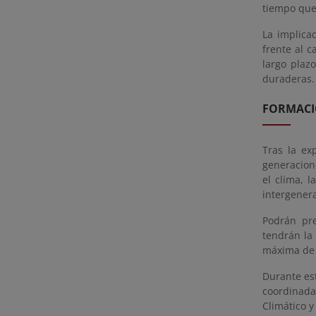
tiempo que
La implica
frente al 
largo plaz
duraderas.
FORMACI
Tras la ex
generacione
el clima, l
intergenera
Podrán pre
tendrán la
máxima de 
Durante est
coordinad
Climático y