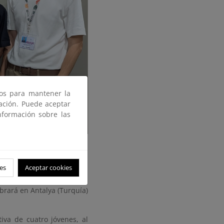
ros para mantener la
gación. Puede aceptar
nformación sobre las
s del Consejo de la Juventud de
es
Aceptar cookies
za la convocatoria de becas
as Partes de la Convención
brará en Antalya (Turquía)
tiva de cuatro jóvenes, al