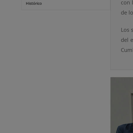
con 
Histórico
de l
Los 
del 
Cumb