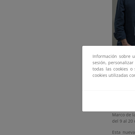
Información sobre u
sesión, personalizar
todas las cookies o
cookies utilizadas c
Representación
España.
El Minister
de formació
Marco de l
del 9 al 20
Esta nueva