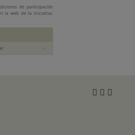
diciones de participación
 la web de la iniciativa:
ar
Instagra
Twitter
Face