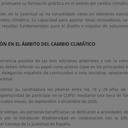
 promueve su formación práctica en el ámbito del cambio climátic
ción de la juventud se ha consolidado como un elemento esenci
cambio climático. Su capacidad para aportar ideas innovadoras, s
o resultan fundamentales para el diseño e impulso de soluciones 
ÓN EN EL ÁMBITO DEL CAMBIO CLIMÁTICO
periencia positiva de las tres ediciones anteriores y con la con
s deben reforzar su papel como actores clave en los principales f
a delegación española da continuidad a esta iniciativa, apostando
cional.
sentar su candidatura los jóvenes entre los 18 y 29 años de 
 oportunidad de participar en la COP31 mediante una beca de f
cuatro meses, de septiembre a diciembre de 2026.
e tiempo, las personas beneficiarias se dedicarán a actividades de
as por la Fundación Biodiversidad en colaboración con la Of
 el Consejo de la Juventud de España.