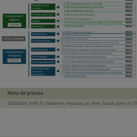
Nota de prensa
20260525_NdP_El_Gobierno_impulsa_un_Plan_Social_para_el_C