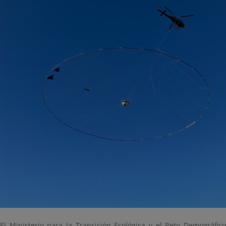
El Ministerio para la Transición Ecológica y el Reto Demográfico