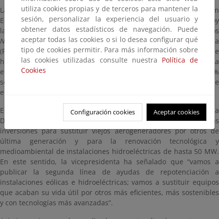
utiliza cookies propias y de terceros para mantener la
La vicepresidenta del Gobierno y ministra para la Transición
sesión, personalizar la experiencia del usuario y
Ecológica y el Reto Demográfico, Sara Aagesen, ha anunciado hoy
obtener datos estadísticos de navegación. Puede
la ampliación hasta los 512 millones de euros de fondos
aceptar todas las cookies o si lo desea configurar qué
NextGenEU
del Plan de Recuperación, Transformación y Resiliencia
tipo de cookies permitir. Para más información sobre
(PRTR) de las ayudas destinadas a la repotenciación eólica e
las cookies utilizadas consulte nuestra
Política de
hidroeléctrica (REPOTEN 2), tal y como puede consultarse
aquí
. L
Cookies
elevada demanda del sector ha motivado un incremento del 75%
sobre el presupuesto inicial de la convocatoria, de 292 millones de
euros.
Esta línea de ayudas, gestionada por el Instituto para la
Configuración cookies
Aceptar cookies
Diversificación y Ahorro de la Energía (IDAE), incentiva las
inversiones para sustituir viejos aerogeneradores por otros de
última generación y para la renovación tecnológica y
medioambiental de instalaciones hidroeléctricas de hasta 50 MW.
En este sentido, la vicepresidenta ha señalado que “vamos a
publicar la segunda línea de ayudas de repotenciación a
instalaciones eólicas e hidroeléctricas; vamos a sustituir equipos
que acaban su vida útil por otros más eficientes, más sostenibles
y con tecnologías más avanzadas”.