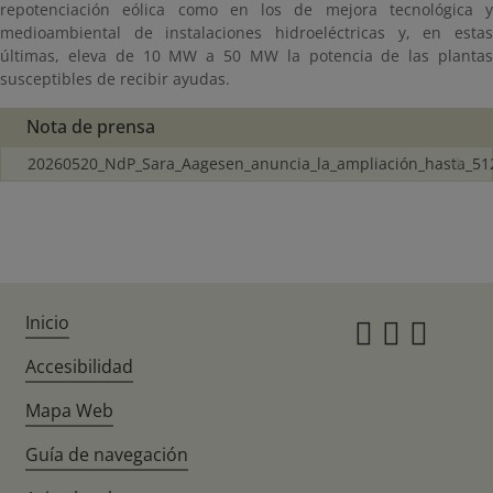
repotenciación eólica como en los de mejora tecnológica y
medioambiental de instalaciones hidroeléctricas y, en estas
últimas, eleva de 10 MW a 50 MW la potencia de las plantas
susceptibles de recibir ayudas.
Nota de prensa
20260520_NdP_Sara_Aagesen_anuncia_la_ampliación_hasta_51
Inicio
Instagr
Twitte
Fac
Accesibilidad
Mapa Web
Guía de navegación