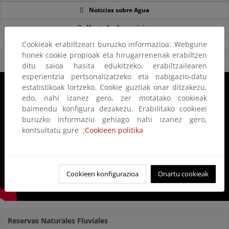
Noticias sobre Agua
Ver todas las noticias
Cookieak erabiltzeari buruzko informazioa: Webgune
honek cookie propioak eta hirugarrenenak erabiltzen
Reservas Naturales Fluviales 2020
ditu saioa hasita edukitzeko, erabiltzailearen
esperientzia pertsonalizatzeko eta nabigazio-datu
estatistikoak lortzeko. Cookie guztiak onar ditzakezu,
edo, nahi izanez gero, zer motatako cookieak
baimendu konfigura dezakezu. Erabilitako cookieei
buruzko informazio gehiago nahi izanez gero,
kontsultatu gure ;
Cookieen politika
Cookieen konfigurazioa
Onartu cookieak
Reservas Naturales Fluviales