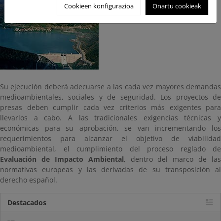
Cookieen konfigurazioa
Onartu cookieak
Su ejecución deberá adecuarse a las cada vez mayores demandas
medioambientales, sociales y de seguridad. Los proyectos de
presas deben cumplir cada vez criterios más exigentes para
llevarlos a cabo. A las tradicionales exigencias técnicas y
económicas para su aprobación, se van incrementando los
requerimientos para alcanzar el objetivo de viabilidad
medioambiental, el cumplimiento del proceso reglado de
Evaluación de Impacto Ambiental
, dentro del marco de las
normativas europeas y las derivadas de su transposición al
derecho español.
Destacados