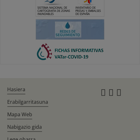
Hasiera
Instagr
Twitte
Fac
Erabilgarritasuna
Mapa Web
Nabigazio gida
Lege oharra