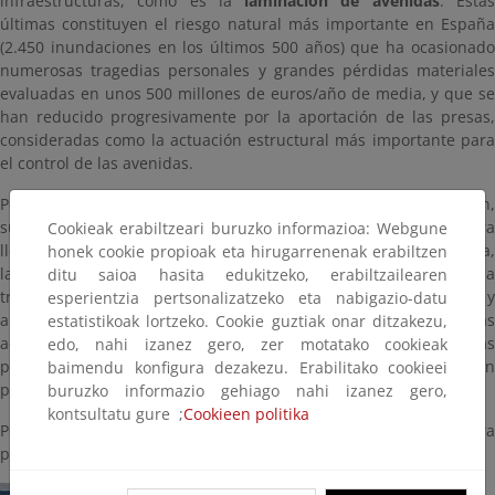
infraestructuras, como es la
laminación de avenidas
. Esta
últimas constituyen el riesgo natural más importante en España
(2.450 inundaciones en los últimos 500 años) que ha ocasionado
numerosas tragedias personales y grandes pérdidas materiales
evaluadas en unos 500 millones de euros/año de media, y que se
han reducido progresivamente por la aportación de las presas,
consideradas como la actuación estructural más importante para
el control de las avenidas.
Pese a los innegables beneficios que las presas representan,
suelen existir cada vez más dificultades, a nivel mundial, para
Cookieak erabiltzeari buruzko informazioa: Webgune
llevar adelante los proyectos de estas infraestructuras. En España,
honek cookie propioak eta hirugarrenenak erabiltzen
la satisfacción de las demandas de agua presentes y futuras, a
ditu saioa hasita edukitzeko, erabiltzailearen
través de la planificación hidrológica es una obligación legal, y
esperientzia pertsonalizatzeko eta nabigazio-datu
aunque gran parte de las demandas de agua están cubiertas
estatistikoak lortzeko. Cookie guztiak onar ditzakezu,
actualmente con garantía suficiente, no lo están todas, y las
edo, nahi izanez gero, zer motatako cookieak
presas, junto con otras soluciones alternativas, deben jugar un
baimendu konfigura dezakezu. Erabilitako cookieei
papel importante para alcanzar ese objetivo.
buruzko informazio gehiago nahi izanez gero,
kontsultatu gure ;
Cookieen politika
Por otra parte, las presas tienen una función primordial para
paliar los efectos del cambio climático.