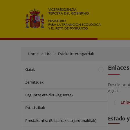
Home
Ura
Esteka interesgarriak
Enlaces
Gaiak
Zerbitzuak
Desde aquí
Agua.
Laguntza eta diru-laguntzak
Enla
Estatistikak
Estado y
Prestakuntza (Biltzarrak eta jardunaldiak)