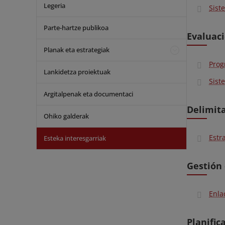
Legeria
Sist
Parte-hartze publikoa
Evaluaci
Planak eta estrategiak
Prog
Lankidetza proiektuak
Sist
Argitalpenak eta documentaci
Delimita
Ohiko galderak
Estr
Esteka interesgarriak
Gestión 
Enla
Planific