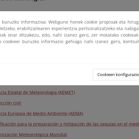
ificación Hidrológica: enlaces Web
ri buruzko informazioa: Webgune honek cookie propioak eta hirug
ema de Información CIRCA Europa
kitzeko, erabiltzailearen esperientzia pertsonalizatzeko eta nabiga
tiak onar ditzakezu, edo, nahi izanez gero, zer motatako cookie
ema de Información CIRCA España
ko cookieei buruzko informazio gehiago nahi izanez gero, kontsu
 (Water Information System for Europe)
orio Nacional de la Sequía
Cookieen konfigurazi
tín hidrológico
cia Estatal de Meteorología (AEMET)
cción civil
cia Europea de Medio Ambiente (AEMA)
ificación para la preparación y mitigación de las sequías en el m
nización Meteorológica Mundial