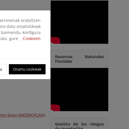
arrenenak erabiltzen
zio-datu estatistikoak
ak baimendu konfigura
ltatu gure ;
Cookieen
Reservas Naturales
Fluviales
oa
Onartu cookieak
editerráneo (MEDROPLAN)
Gestión de los riesgos
de inundación