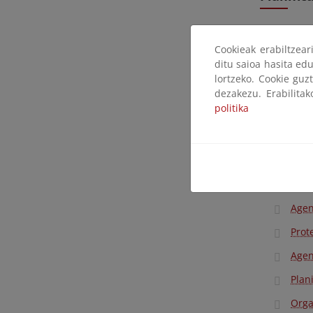
Plan
Cookieak erabiltzea
Sist
ditu saioa hasita edu
lortzeko. Cookie guz
Sist
dezakezu. Erabilita
WISE
politika
Observat
Bole
Agen
Prote
Agen
Plan
Orga