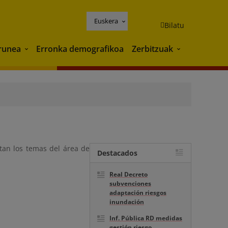
Euskera
Bilatu
runea
Erronka demografikoa
Zerbitzuak
Ingurunea
Zerbitzuak
tan los temas del área de
Destacados
Real Decreto
subvenciones
adaptación riesgos
inundación
Inf. Pública RD medidas
gestión riesgo