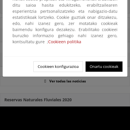
ditu saioa hasita edukitzeko, erabiltzailearen
Inf. Pública RD medidas gestión riesgo inundación
esperientzia pertsonalizatzeko eta nabigazio-datu
estatistikoak lortzeko. Cookie guztiak onar ditzakezu,
05/08/2025
edo, nahi izanez gero, zer motatako cookieak
baimendu konfigura dezakezu. Erabilitako cookieei
La reserva hídrica española se encuentra al 65,8% de su capacidad
buruzko informazio gehiago nahi izanez gero,
kontsultatu gure ;
Cookieen politika
29/07/2025
La reserva hídrica española se encuentra al 67% de su capacidad
Cookieen konfigurazioa
Onartu cookieak
Noticias sobre Agua
Ver todas las noticias
Reservas Naturales Fluviales 2020