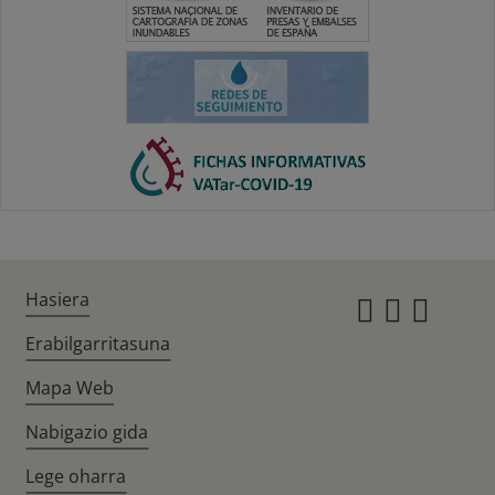
Hasiera
Instagr
Twitte
Fac
Erabilgarritasuna
Mapa Web
Nabigazio gida
Lege oharra