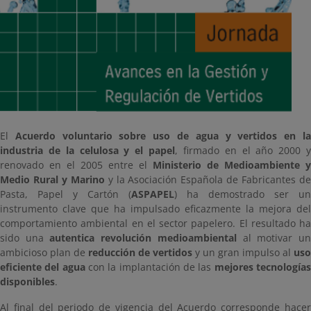
El
Acuerdo voluntario sobre uso de agua y vertidos en l
industria de la celulosa y el papel
, firmado en el año 2000 y
renovado en el 2005 entre el
Ministerio de Medioambiente y
Medio Rural y Marino
y la Asociación Española de Fabricantes d
Pasta, Papel y Cartón (
ASPAPEL
) ha demostrado ser un
instrumento clave que ha impulsado eficazmente la mejora del
comportamiento ambiental en el sector papelero. El resultado ha
sido una
autentica revolución medioambiental
al motivar u
ambicioso plan de
reducción de vertidos
y un gran impulso al
uso
eficiente del agua
con la implantación de las
mejores tecnología
disponibles
.
Al final del periodo de vigencia del Acuerdo corresponde hacer