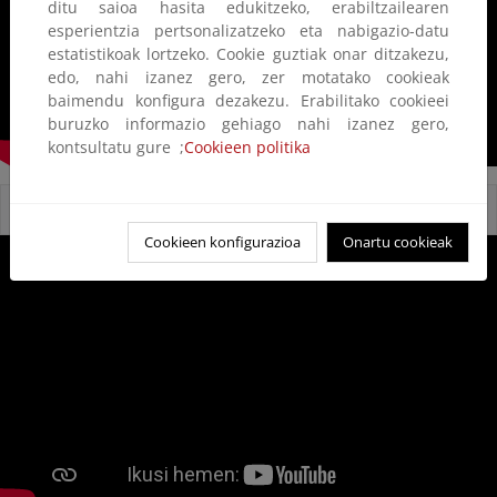
ditu saioa hasita edukitzeko, erabiltzailearen
esperientzia pertsonalizatzeko eta nabigazio-datu
estatistikoak lortzeko. Cookie guztiak onar ditzakezu,
edo, nahi izanez gero, zer motatako cookieak
baimendu konfigura dezakezu. Erabilitako cookieei
buruzko informazio gehiago nahi izanez gero,
kontsultatu gure ;
Cookieen politika
Reservas Naturales Fluviales
Cookieen konfigurazioa
Onartu cookieak