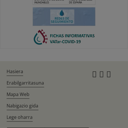
Hasiera
Instagr
Twitte
Fac
Erabilgarritasuna
Mapa Web
Nabigazio gida
Lege oharra