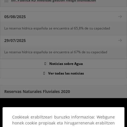
Inf. Pública RD medidas gestión riesgo inundación
05/08/2025
La reserva hídrica española se encuentra al 65,8% de su capacidad
29/07/2025
La reserva hídrica española se encuentra al 67% de su capacidad
Noticias sobre Agua
Ver todas las noticias
Reservas Naturales Fluviales 2020
Cookieak erabiltzeari buruzko informazioa: Webgune
honek cookie propioak eta hirugarrenenak erabiltzen