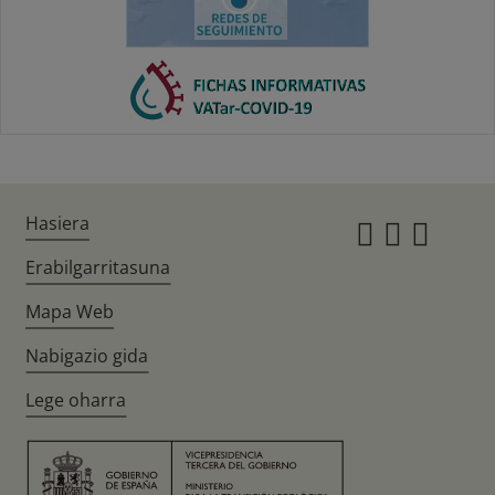
Hasiera
Instagr
Twitte
Fac
Erabilgarritasuna
Mapa Web
Nabigazio gida
Lege oharra