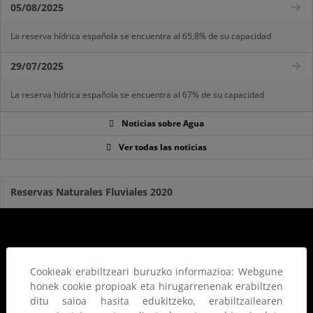
05/08/2025
La reserva hídrica española se encuentra al 65,8% de su capacidad
29/07/2025
La reserva hídrica española se encuentra al 67% de su capacidad
Noticias sobre Agua
Ver todas las noticias
Reservas Naturales Fluviales 2020
Cookieak erabiltzeari buruzko informazioa: Webgune
honek cookie propioak eta hirugarrenenak erabiltzen
ditu saioa hasita edukitzeko, erabiltzailearen