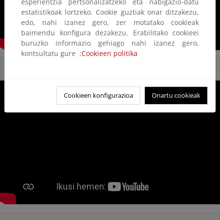
esperientzia pertsonalizatzeko eta nabigazio-datu
estatistikoak lortzeko. Cookie guztiak onar ditzakezu,
edo, nahi izanez gero, zer motatako cookieak
baimendu konfigura dezakezu. Erabilitako cookieei
buruzko informazio gehiago nahi izanez gero,
kontsultatu gure ;
Cookieen politika
Reservas Naturales Fluviales
Cookieen konfigurazioa
Onartu cookieak