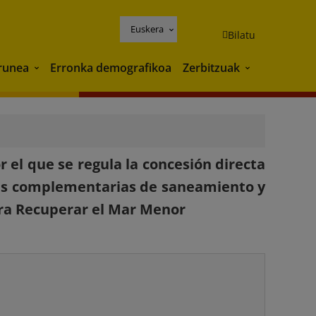
Euskera
Bilatu
runea
Erronka demografikoa
Zerbitzuak
Ingurunea
Zerbitzuak
 el que se regula la concesión directa
nes complementarias de saneamiento y
ara Recuperar el Mar Menor