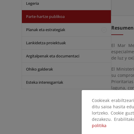
Legeria
Parte-hartze publikoa
Resumen
Planak eta estrategiak
Lankidetza proiektuak
El Mar Men
especialme
Argitalpenak eta documentaci
de luz y o
El Minister
Ohiko galderak
su comprom
Prioritari
Esteka interesgarriak
laguna, co
natural de
Cookieak erabiltzea
cabo las m
ditu saioa hasita edu
directamen
lortzeko. Cookie guz
considerar
dezakezu. Erabilita
entramado 
politika
reguladora
últimas s