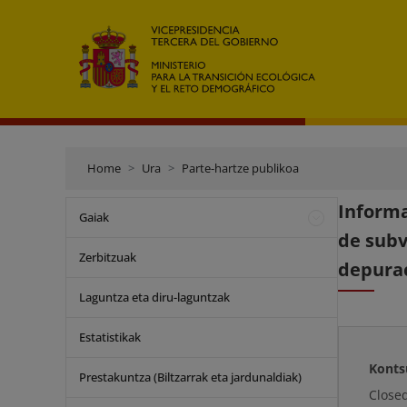
Home
Ura
Parte-hartze publikoa
Informa
Gaiak
de subv
Zerbitzuak
depurac
Laguntza eta diru-laguntzak
Estatistikak
Konts
Prestakuntza (Biltzarrak eta jardunaldiak)
Close