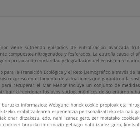
or viene sufriendo episodios de eutrofización avanzada frut
nte compuestos nitrogenados y fosforados. La eutrofia causa el af
xígeno provocando mortandad y degradación del ecosistema marino
io para la Transición Ecológica y el Reto Demográfico a través de
iso expreso en el fomento de actuaciones que garanticen la sost
as para recuperar el Mar Menor incluye un conjunto de medidas 
ntribuir a reordenar los usos socioeconómicos de su entorno y ha
 este enclave único, con un presupuesto estimado de 484,42 millon
ri buruzko informazioa: Webgune honek cookie propioak eta hirug
edidas citadas es necesario ejecutar un conjunto de actuacione
kitzeko, erabiltzailearen esperientzia pertsonalizatzeko eta nabiga
te el MITERD, actuaciones que cuentan con declaración de inter
tiak onar ditzakezu, edo, nahi izanez gero, zer motatako cookie
se complementarias de las anteriores, centradas en los sistema
ko cookieei buruzko informazio gehiago nahi izanez gero, kontsu
urbano y que se enmarcan en la competencia municipal establecid
 de las Bases del Régimen Local, referidas a la evacuación y tr
obre las que se plantea el presente real decreto de subve