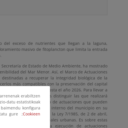
o del exceso de nutrientes que llegan a la laguna,
loramiento masivo de fitoplancton que limita la entrada
.
 la Secretaría de Estado de Medio Ambiente, ha mostrado
enibilidad del Mar Menor. Así, el Marco de Actuaciones
destinadas a recuperar la integridad biológica de la
cerlos más compatibles con la preservación del capital
es de euros a ejecutar hasta el año 2026. Para llevar a
arrenenak erabiltzen
s, entre las que podemos distinguir las que realizará
zio-datu estatistikoak
és general y otro conjunto de actuaciones que pueden
ak baimendu konfigura
s de saneamiento a nivel interno del municipio en su
ltatu gure ;
Cookieen
a al artículo 25.2.c) de la Ley 7/1985, de 2 de abril,
atamiento de aguas residuales urbanas. Es sobre estas
nción, consistente en la ejecución de actuaciones