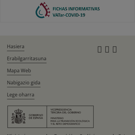
Hasiera
Instagr
Twitte
Fac
Erabilgarritasuna
Mapa Web
Nabigazio gida
Lege oharra