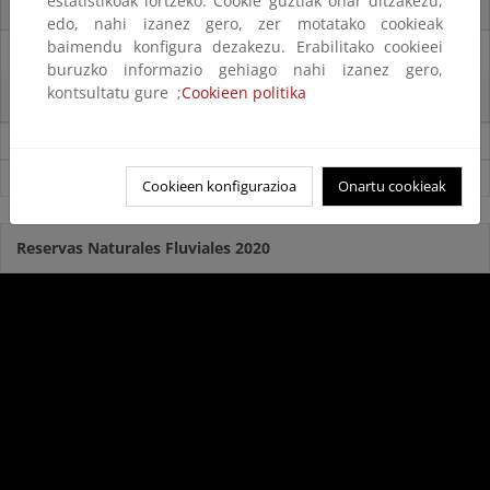
estatistikoak lortzeko. Cookie guztiak onar ditzakezu,
La reserva hídrica española se encuentra al 65,8% de su capacidad
edo, nahi izanez gero, zer motatako cookieak
baimendu konfigura dezakezu. Erabilitako cookieei
29/07/2025
buruzko informazio gehiago nahi izanez gero,
kontsultatu gure ;
Cookieen politika
La reserva hídrica española se encuentra al 67% de su capacidad
Noticias sobre Agua
Ver todas las noticias
Cookieen konfigurazioa
Onartu cookieak
Reservas Naturales Fluviales 2020