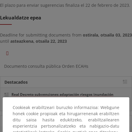
El plazo para enviar sugerencias finaliza el 22 de febrero de 2023.
Lekualdatze epea
Deadline for submitting documents from
ostirala, otsaila 03, 2023
until
asteazkena, otsaila 22, 2023
Documento consulta pública Orden ECAHs
Destacados
Real Decreto subvenciones adaptación riesgos inundación
Inf. Pública RD medidas gestión riesgo inundación
Cookieak erabiltzeari buruzko informazioa: Webgune
honek cookie propioak eta hirugarrenenak erabiltzen
ditu saioa hasita edukitzeko, erabiltzailearen
05/08/2025
esperientzia pertsonalizatzeko eta nabigazio-datu