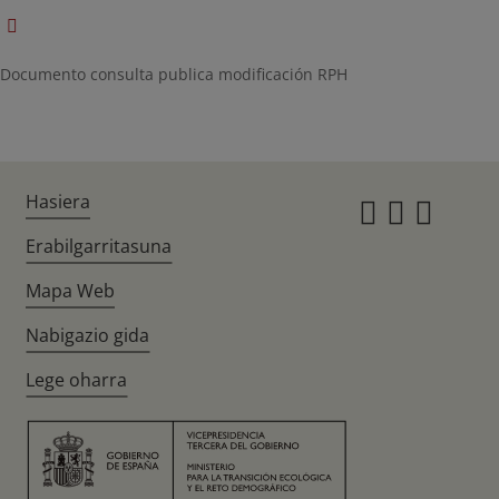
Documento consulta publica modificación RPH
Hasiera
Instagr
Twitte
Fac
Erabilgarritasuna
Mapa Web
Nabigazio gida
Lege oharra