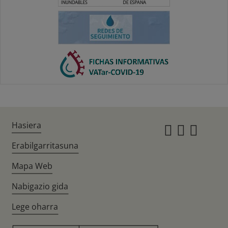
Hasiera
Instagr
Twitte
Fac
Erabilgarritasuna
Mapa Web
Nabigazio gida
Lege oharra