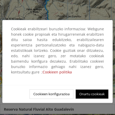
Cookieak erabiltzeari buruzko informazioa: Webgune
honek cookie propioak eta hirugarrenenak erabiltzen
ditu saioa hasita edukitzeko, erabiltzailearen
esperientzia pertsonalizatzeko eta nabigazio-datu
estatistikoak lortzeko. Cookie guztiak onar ditzakezu,
edo, nahi izanez gero, zer motatako cookieak
baimendu konfigura dezakezu. Erabilitako cookieei
buruzko informazio gehiago nahi izanez gero,
kontsultatu gure ;
Cookieen politika
Cookieen konfigurazioa
Onartu cookieak
Reserva Natural Fluvial Alto Guadalevín