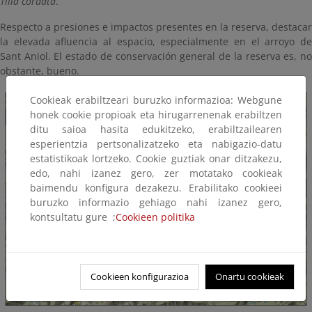
Tilia cordata
.
Respecto a presiones e impactos presentes en la reserva, destacar
la elevada afluencia al espacio, especialmente en el arroyo de
Sant Aniol. El estado de conservación general de la reserva es, no
obstante, bueno.
Cookieak erabiltzeari buruzko informazioa: Webgune
honek cookie propioak eta hirugarrenenak erabiltzen
ditu saioa hasita edukitzeko, erabiltzailearen
esperientzia pertsonalizatzeko eta nabigazio-datu
estatistikoak lortzeko. Cookie guztiak onar ditzakezu,
edo, nahi izanez gero, zer motatako cookieak
baimendu konfigura dezakezu. Erabilitako cookieei
buruzko informazio gehiago nahi izanez gero,
kontsultatu gure ;
Cookieen politika
Cookieen konfigurazioa
Onartu cookieak