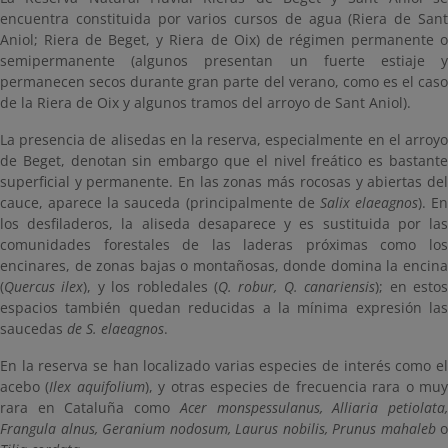
encuentra constituida por varios cursos de agua (Riera de Sant
Aniol; Riera de Beget, y Riera de Oix) de régimen permanente o
semipermanente (algunos presentan un fuerte estiaje y
permanecen secos durante gran parte del verano, como es el caso
de la Riera de Oix y algunos tramos del arroyo de Sant Aniol).
La presencia de alisedas en la reserva, especialmente en el arroyo
de Beget, denotan sin embargo que el nivel freático es bastante
superficial y permanente. En las zonas más rocosas y abiertas del
cauce, aparece la sauceda (principalmente de
Salix elaeagnos
). En
los desfiladeros, la aliseda desaparece y es sustituida por las
comunidades forestales de las laderas próximas como los
encinares, de zonas bajas o montañosas, donde domina la encina
(
Quercus ilex
), y los robledales (
Q. robur, Q. canariensis
); en esto
espacios también quedan reducidas a la mínima expresión las
saucedas
de S. elaeagnos
.
En la reserva se han localizado varias especies de interés como el
acebo (
Ilex aquifolium
), y otras especies de frecuencia rara o mu
rara en Cataluña como
Acer monspessulanus, Alliaria petiolata
Frangula alnus, Geranium nodosum, Laurus nobilis, Prunus mahaleb
o