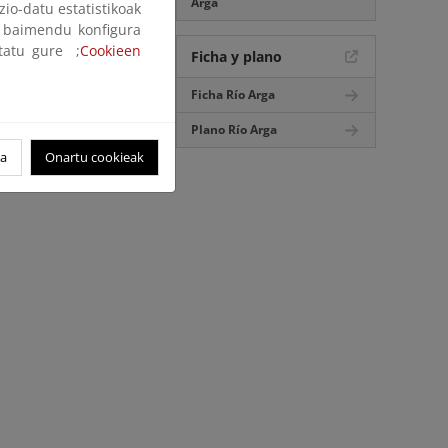
Arga
zio-datu estatistikoak
ak baimendu konfigura
ltatu gure ;
Cookieen
Ficha y plano
Ficha Río Arga
Plano Río Arga
oa
Onartu cookieak