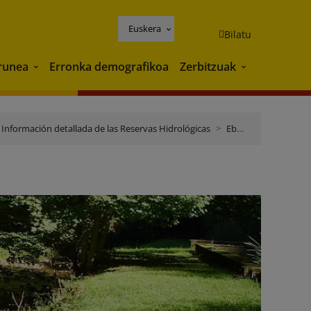
Euskera
Bilatu
runea
Erronka demografikoa
Zerbitzuak
Ingurunea
Zerbitzuak
Información detallada de las Reservas Hidrológicas
Ebro