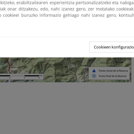
kitzeko, erabiltzailearen esperientzia pertsonalizatzeko eta nabiga
tiak onar ditzakezu, edo, nahi izanez gero, zer motatako cookie
ko cookieei buruzko informazio gehiago nahi izanez gero, kontsu
Cookieen konfigurazi