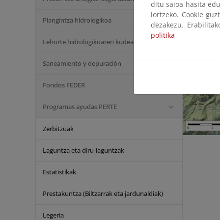
ditu saioa hasita edu
lortzeko. Cookie guz
Plangintza hidrologikoa
dezakezu. Erabilita
politika
Lehorte hidrologikoaren kudeaketa
Saneamiento y depuración
Fondos FEDER
Programas ayudas PERTE
Zerbitzuak
Laguntza eta diru-laguntzak
Estatistikak
Prestakuntza (Biltzarrak eta jardunaldiak)
Legeria