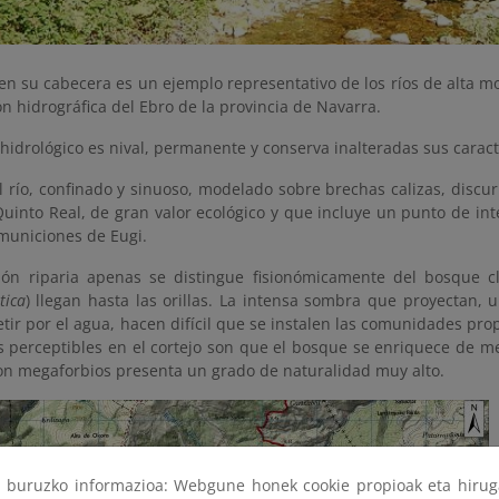
 en su cabecera es un ejemplo representativo de los ríos de alta m
 hidrográfica del Ebro de la provincia de Navarra.
hidrológico es nival, permanente y conserva inalteradas sus caract
l río, confinado y sinuoso, modelado sobre brechas calizas, discur
uinto Real, de gran valor ecológico y que incluye un punto de inte
 municiones de Eugi.
ión riparia apenas se distingue fisionómicamente del bosque cl
tica
) llegan hasta las orillas. La intensa sombra que proyectan,
ir por el agua, hacen difícil que se instalen las comunidades prop
s perceptibles en el cortejo son que el bosque se enriquece de m
on megaforbios presenta un grado de naturalidad muy alto.
ri buruzko informazioa: Webgune honek cookie propioak eta hirug