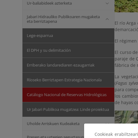
Ur-baliabideek azterketa
Jabari Hidrauliko Publikoaren mugaketa
eta berriztapena
El río Arga
demarcación
Lege-esparrua
El régimen 
El DPH y su delimitación
El curso de
paraje de Q
Erriberako landarediaren ezaugarriak
fábrica de
La vegetac
Ríoseko Berriztapen Estrategia Nazionala
(
Fagus sylva
para compet
Catálogo Nacional de Reservas Hidrológicas
los cambio
de hayas c
Ur Jabari Publikoa mugatzea: Linde proiektua
Uholde Arriskuen Kudeaketa
Cookieak erabiltzea
Presen eta urtegien segurtasuna