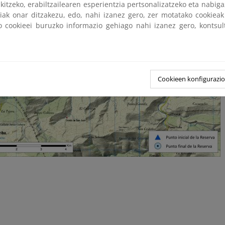
kitzeko, erabiltzailearen esperientzia pertsonalizatzeko eta nabiga
tiak onar ditzakezu, edo, nahi izanez gero, zer motatako cookie
ko cookieei buruzko informazio gehiago nahi izanez gero, kontsu
Cookieen konfigurazi