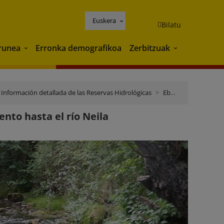
Euskera
Bilatu
runea
Erronka demografikoa
Zerbitzuak
Ingurunea
Zerbitzuak
Información detallada de las Reservas Hidrológicas
Ebro
ento hasta el río Neila