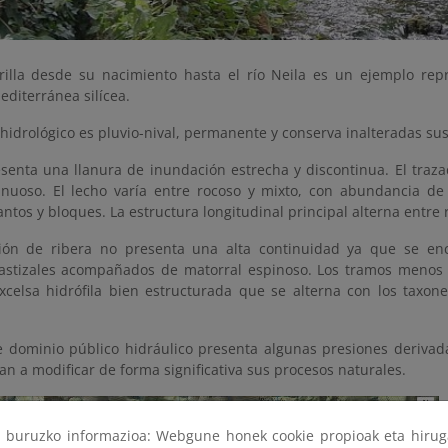
erilla desde su nacimiento hasta el río Neila es un ejemplo repr
diterránea silícea.
hidrológico es pluvio-nival, permanente y conserva inalteradas sus 
resenta una llanura de inundación estrecha y discontinua. El traz
inuoso. El lecho varía entre rocoso y mixto, con abundancia de
ntos y bloques. La estructura longitudinal principal alterna entre
ión de ribera no presenta una alta continuidad ya que se en
astizales acompañados de matorral espinoso. Los tramos menos 
xcelsa hidrófila bien estructurada que se alterna con los taxone
e dominio público hidráulico presenta algunas presiones derivad
an a modificar de forma significativa sus procesos naturales.
ri buruzko informazioa: Webgune honek cookie propioak eta hirug