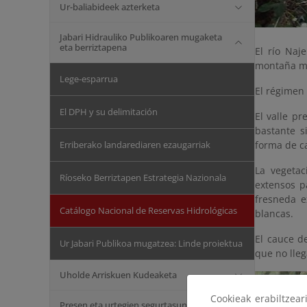
Ur-baliabideek azterketa
Jabari Hidrauliko Publikoaren mugaketa
eta berriztapena
El río Naj
montaña me
Lege-esparrua
El régimen 
El DPH y su delimitación
El valle p
bastante s
Erriberako landarediaren ezaugarriak
forma de ca
La vegetac
Ríoseko Berriztapen Estrategia Nazionala
extensos p
fresneda e
Catálogo Nacional de Reservas Hidrológicas
blancas.
El cauce d
Ur Jabari Publikoa mugatzea: Linde proiektua
que no lleg
Uholde Arriskuen Kudeaketa
Cookieak erabiltzea
Presen eta urtegien segurtasuna