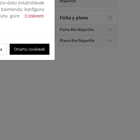
Najerilla
zio-datu estatistikoak
ak baimendu konfigura
ltatu gure ;
Cookieen
Ficha y plano
Ficha Río Najerilla
Plano Río Najerilla
oa
Onartu cookieak