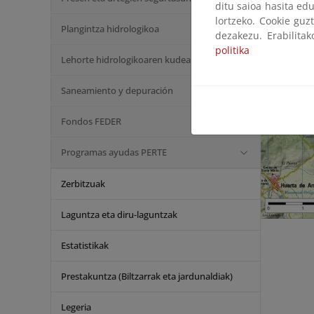
ditu saioa hasita edu
lortzeko. Cookie guz
Plangintza hidrologikoa
dezakezu. Erabilita
politika
Lehorte hidrologikoaren kudeaketa
Saneamiento y depuración
Fondos FEDER
Programas ayudas PERTE
Zerbitzuak
Laguntza eta diru-laguntzak
Estatistikak
Prestakuntza (Biltzarrak eta jardunaldiak)
Legeria