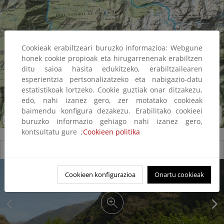
Cookieak erabiltzeari buruzko informazioa: Webgune
honek cookie propioak eta hirugarrenenak erabiltzen
ditu saioa hasita edukitzeko, erabiltzailearen
esperientzia pertsonalizatzeko eta nabigazio-datu
estatistikoak lortzeko. Cookie guztiak onar ditzakezu,
edo, nahi izanez gero, zer motatako cookieak
baimendu konfigura dezakezu. Erabilitako cookieei
buruzko informazio gehiago nahi izanez gero,
kontsultatu gure ;
Cookieen politika
Reserva natural fluvial Río Vallfarrera
Cookieen konfigurazioa
Onartu cookieak