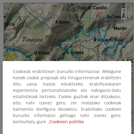
Cookieak erabiltzeari buruzko informazioa: Webgune
honek cookie propioak eta hirugarrenenak erabiltzen
ditu saioa hasita edukitzeko, erabiltzailearen
esperientzia pertsonalizatzeko eta nabigazio-datu
estatistikoak lortzeko. Cookie guztiak onar ditzakezu,
edo, nahi izanez gero, zer motatako cookieak
baimendu konfigura dezakezu. Erabilitako cookieei
buruzko informazio gehiago nahi izanez gero,
kontsultatu gure ;
Cookieen politika