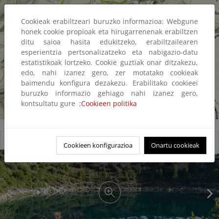
Cookieak erabiltzeari buruzko informazioa: Webgune
honek cookie propioak eta hirugarrenenak erabiltzen
ditu saioa hasita edukitzeko, erabiltzailearen
esperientzia pertsonalizatzeko eta nabigazio-datu
estatistikoak lortzeko. Cookie guztiak onar ditzakezu,
edo, nahi izanez gero, zer motatako cookieak
baimendu konfigura dezakezu. Erabilitako cookieei
buruzko informazio gehiago nahi izanez gero,
kontsultatu gure ;
Cookieen politika
Complejo Lagunar de las Torcas de Cañada Hoyo
Cookieen konfigurazioa
Onartu cookieak