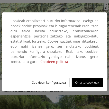
Cookieak erabiltzeari buruzko informazioa: Webgune
honek cookie propioak eta hirugarrenenak erabiltzen
ditu saioa hasita edukitzeko, erabiltzailearen
esperientzia pertsonalizatzeko eta nabigazio-datu
estatistikoak lortzeko. Cookie guztiak onar ditzakezu,
edo, nahi izanez gero, zer motatako cookieak
baimendu konfigura dezakezu. Erabilitako cookieei
buruzko informazio gehiago nahi izanez gero,
kontsultatu gure ;
Cookieen politika
Cookieen konfigurazioa
Onartu cookieak
Reserva natural fluvial del río Cenia