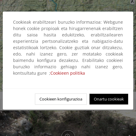
Cookieak erabiltzeari buruzko informazioa: Webgune
honek cookie propioak eta hirugarrenenak erabiltzen
ditu saioa hasita edukitzeko, erabiltzailearen
esperientzia pertsonalizatzeko eta nabigazio-datu
estatistikoak lortzeko. Cookie guztiak onar ditzakezu,
edo, nahi izanez gero, zer motatako cookieak
baimendu konfigura dezakezu. Erabilitako cookieei
buruzko informazio gehiago nahi izanez gero,
kontsultatu gure ;
Cookieen politika
Cookieen konfigurazioa
Onartu cookieak
Reserva natural fluvial del río Ebrón