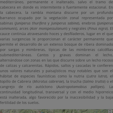
mediterráneo, permanente e inalterado, salvo el tramo de
cabecera en donde es intermitente o fuertemente estacional. En
la cabecera, la rambla montana discurre por un profundo
barranco ocupado por la vegetación zonal representada por
sabinas (
Juniperus thurifera
y
Juniperus sabina
), enebros (
Juniperu
communis
), arces (
Acer monspessulanum
) y negrales (
Pinus nigra
). El
cauce continúa atravesando hoces y desfiladeros, lugar en el que
varias surgencias le proporcionan el carácter permanente que
permite el desarrollo de un extenso bosque de ribera dominado
por sargas y mimbreras, típicas de las mimbreras calcófilas
submediterráneas. Cantos y gravas dominan el lecho,
alternándose con zonas en las que discurre sobre un lecho rocoso
de calizas y calcarenitas. Rápidos, saltos y cascadas le confieren
unos valores naturales y paisajísticos muy notables que son el
hábitat de especies faunísticas como la nutria (
Lutra lutra
), e
topillo de Cabrera (
Microtus cabrerae
), la trucha (
Salmo trutta
) o e
cangrejo de río autóctono (
Austropotamobius pallipes
). La
continuidad longitudinal, transversal y con el medio hiporreico
está inalterada, algo favorecido por la inaccesibilidad y la baja
fertilidad de los suelos.