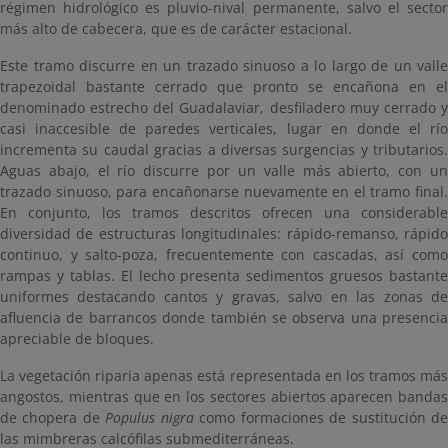
régimen hidrológico es pluvio-nival permanente, salvo el sector
más alto de cabecera, que es de carácter estacional.
Este tramo discurre en un trazado sinuoso a lo largo de un valle
trapezoidal bastante cerrado que pronto se encañona en el
denominado estrecho del Guadalaviar, desfiladero muy cerrado y
casi inaccesible de paredes verticales, lugar en donde el río
incrementa su caudal gracias a diversas surgencias y tributarios.
Aguas abajo, el río discurre por un valle más abierto, con un
trazado sinuoso, para encañonarse nuevamente en el tramo final.
En conjunto, los tramos descritos ofrecen una considerable
diversidad de estructuras longitudinales: rápido-remanso, rápido
continuo, y salto-poza, frecuentemente con cascadas, así como
rampas y tablas. El lecho presenta sedimentos gruesos bastante
uniformes destacando cantos y gravas, salvo en las zonas de
afluencia de barrancos donde también se observa una presencia
apreciable de bloques.
La vegetación riparia apenas está representada en los tramos más
angostos, mientras que en los sectores abiertos aparecen bandas
de chopera de
Populus nigra
como formaciones de sustitución d
las mimbreras calcófilas submediterráneas.