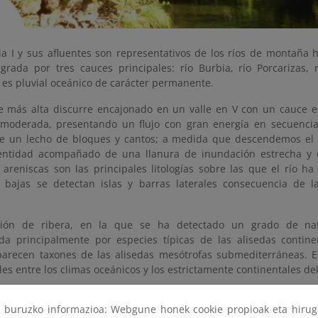
bia I y sus afluentes son representativos de los ríos de montaña 
grada por tres cauces principales: río Burbia, río Porcarizas, 
 es pluvial oceánico de carácter permanente.
e más alta discurre encajonado en un valle en V con un cauce e
moderada, presentando un flujo con gran energía en secuenci
re un lecho de bloques y cantos; a medida que descendemos el 
entidad acompañado de una llanura de inundación estrecha y di
y areniscas son las principales litologías sobre las que el río h
bajas se detectan islas y barras laterales consecuencia de la
ción de ribera, en la que se ha detectado un grado de nat
da principalmente por especies típicas de las alisedas contin
arecen taxones de las alisedas mesótrofas submediterráneas. E
les entre los climas oceánicos y los estrictamente continentales del
ri buruzko informazioa: Webgune honek cookie propioak eta hirug