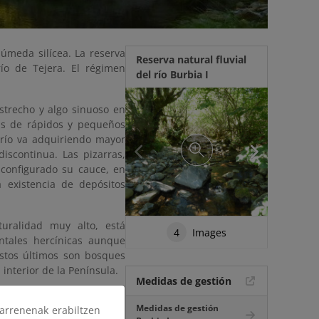
húmeda silícea. La reserva
Reserva natural fluvial
río de Tejera. El régimen
del río Burbia I
strecho y algo sinuoso en
as de rápidos y pequeños
río va adquiriendo mayor
scontinua. Las pizarras,
a configurado su cauce, en
 existencia de depósitos
uralidad muy alto, está
4
Images
entales hercínicas aunque
stos últimos son bosques
 interior de la Península.
Medidas de gestión
Medidas de gestión
arrenenak erabiltzen