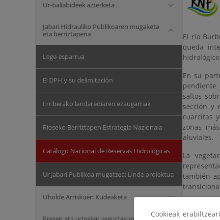
Ur-baliabideek azterketa
Jabari Hidrauliko Publikoaren mugaketa
eta berriztapena
El río Bur
queda inte
Lege-esparrua
hidrológico
En su part
El DPH y su delimitación
pendiente 
saltos sob
Erriberako landarediaren ezaugarriak
sección y 
cuarcitas 
zonas más 
Ríoseko Berriztapen Estrategia Nazionala
aluviales.
Catálogo Nacional de Reservas Hidrológicas
La vegeta
representa
Ur Jabari Publikoa mugatzea: Linde proiektua
también ap
transiciona
Uholde Arriskuen Kudeaketa
Cookieak erabiltzea
Presen eta urtegien segurtasuna