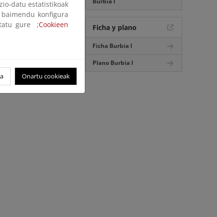
Burbia I
zio-datu estatistikoak
ak baimendu konfigura
ltatu gure ;
Cookieen
Ficha y plano
Ficha Burbia I
Plano Burbia I
oa
Onartu cookieak