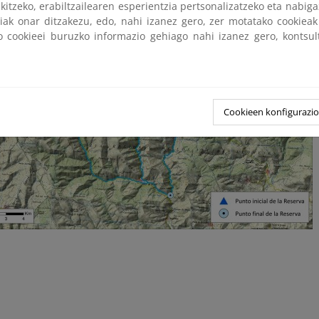
kitzeko, erabiltzailearen esperientzia pertsonalizatzeko eta nabiga
tiak onar ditzakezu, edo, nahi izanez gero, zer motatako cookie
ko cookieei buruzko informazio gehiago nahi izanez gero, kontsu
Cookieen konfigurazi