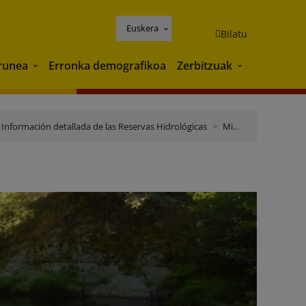
Euskera
Bilatu
runea
Erronka demografikoa
Zerbitzuak
Ingurunea
Zerbitzuak
Información detallada de las Reservas Hidrológicas
Miño Sil