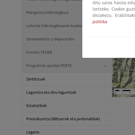
ditu saioa hasita edu
lortzeko. Cookie guz
Plangintza hidrologikoa
dezakezu. Erabilita
politika
Lehorte hidrologikoaren kudeaketa
Saneamiento y depuración
Fondos FEDER
Programas ayudas PERTE
Zerbitzuak
Laguntza eta diru-laguntzak
Estatistikak
Prestakuntza (Biltzarrak eta jardunaldiak)
Legeria