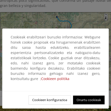
antrópicas poco significativas, que conforma un paisaje fluvial de
gran belleza y singularidad.
Cookieak erabiltzeari buruzko informazioa: Webgune
honek cookie propioak eta hirugarrenenak erabiltzen
ditu saioa hasita edukitzeko, erabiltzailearen
esperientzia pertsonalizatzeko eta nabigazio-datu
estatistikoak lortzeko. Cookie guztiak onar ditzakezu,
edo, nahi izanez gero, zer motatako cookieak
baimendu konfigura dezakezu. Erabilitako cookieei
buruzko informazio gehiago nahi izanez gero,
kontsultatu gure ;
Cookieen politika
Cookieen konfigurazioa
Onartu cookieak
Reserva natural fluvial del Río Xares