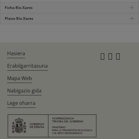
Ficha Río Xares
Plano Río Xares
Hasiera
Instagr
Twitte
Fac
Erabilgarritasuna
Mapa Web
Nabigazio gida
Lege oharra