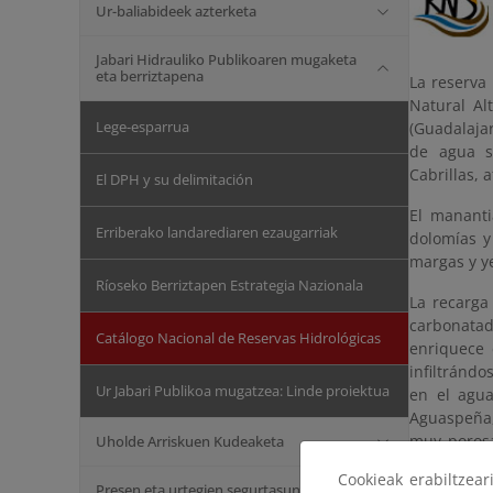
Ur-baliabideek azterketa
Jabari Hidrauliko Publikoaren mugaketa
eta berriztapena
La reserva
Natural Al
Lege-esparrua
(Guadalajar
de agua s
Cabrillas, 
El DPH y su delimitación
El mananti
Erriberako landarediaren ezaugarriak
dolomías y 
margas y y
Ríoseko Berriztapen Estrategia Nazionala
La recarga 
carbonatad
Catálogo Nacional de Reservas Hidrológicas
enriquece 
infiltrándo
Ur Jabari Publikoa mugatzea: Linde proiektua
en el agua
Aguaspeña,
muy porosa
Uholde Arriskuen Kudeaketa
edificios 
Cookieak erabiltzea
anzuelo riz
Presen eta urtegien segurtasuna