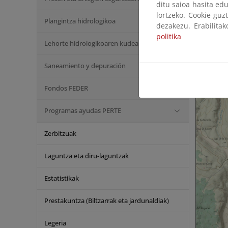
ditu saioa hasita edu
lortzeko. Cookie guz
El caudal 
Plangintza hidrologikoa
dezakezu. Erabilita
funcionami
politika
(húmedo, pr
Lehorte hidrologikoaren kudeaketa
Además de 
Saneamiento y depuración
se encuent
ámbito del 
Fondos FEDER
Programas ayudas PERTE
Zerbitzuak
Laguntza eta diru-laguntzak
Estatistikak
Prestakuntza (Biltzarrak eta jardunaldiak)
Legeria