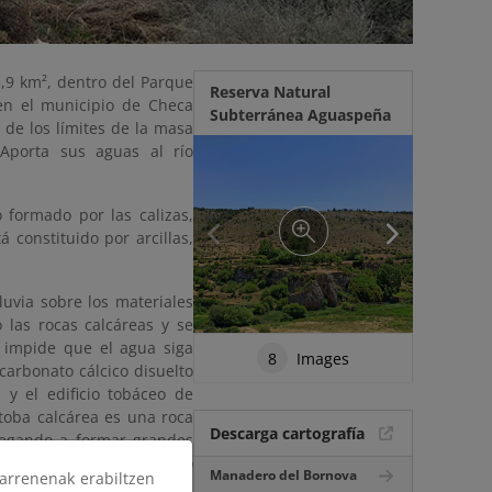
,9 km², dentro del Parque
Reserva Natural
 en el municipio de Checa
Subterránea Aguaspeña
 de los límites de la masa
Aporta sus aguas al río
 formado por las calizas,
á constituido por arcillas,
luvia sobre los materiales
 las rocas calcáreas y se
 impide que el agua siga
8
Images
 carbonato cálcico disuelto
 y el edificio tobáceo de
toba calcárea es una roca
Descarga cartografía
llegando a formar grandes
 musgos calcícolas (tipo
Manadero del Bornova
arrenenak erabiltzen
 asociada.