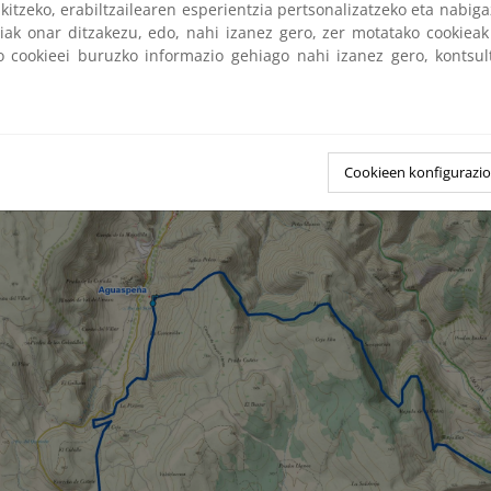
kitzeko, erabiltzailearen esperientzia pertsonalizatzeko eta nabiga
tiak onar ditzakezu, edo, nahi izanez gero, zer motatako cookie
drenado por el manantial de Aguaspeña, aproximadamente 30 l/s,
ko cookieei buruzko informazio gehiago nahi izanez gero, kontsu
ento kárstico del acuífero, por la precipitación según el car
omedio o seco), y por la estacionalidad de la recarga del acuífero (
su especial importancia desde el punto de vista de las aguas su
ra la RNS destaca por formar parte de la Red Natura 2000, así com
Parque Natural del Alto Tajo.
Cookieen konfigurazi