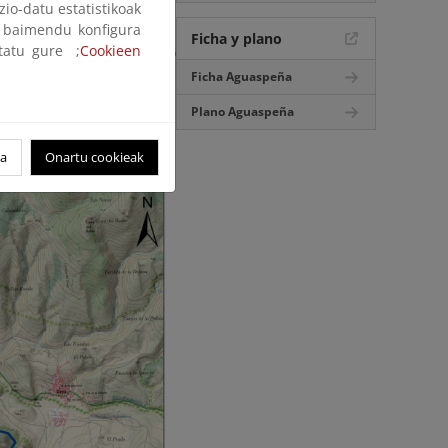
zio-datu estatistikoak
ak baimendu konfigura
 está condicionado por el
Ficha y plano
ltatu gure ;
Cookieen
ácter del año hidrológico
estiaje o invierno).
Ficha Aguaspeña
bterráneas, la zona donde
Plano Aguaspeña
o por estar incluida en el
oa
Onartu cookieak