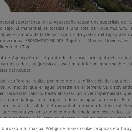
 natural subterránea (RNS) Aguaspeña ocupa una superficie de 15
to Tajo. El manantial se localiza a una cota de 1.438 m.s.n.m.,
a), en el ámbito de la Demarcación Hidrográfica del Tajo y dentro
ubterránea ES030MSBT030.003 Tajuña – Montes Universales. 
afluente del Tajo.
al de Aguaspeña es el punto de descarga principal del acuífero
carniolas del Lías (Jurásico), cuyo límite inferior impermeable est
esos del Keuper.
del acuífero se realiza por medio de la infiltración del agua de l
os. A medida que el agua penetra en el terreno va disolviendo
en carbonato cálcico, hasta alcanzar un nivel impermeable que
se, lo que da lugar a la surgencia de estas aguas al exterior. Este
 precipita a la salida del manantial formando la toba calcárea
 que constituyen un gran ejemplo del modelado exocarstico. La 
 que se forma a lo largo de cientos e incluso miles de años, 
tobáceos como el de Aguaspeña, recubiertos frecuentemente por
ri buruzko informazioa: Webgune honek cookie propioak eta hirug
ado y saxifraga dorada), así como por diversos tipos de vegetación