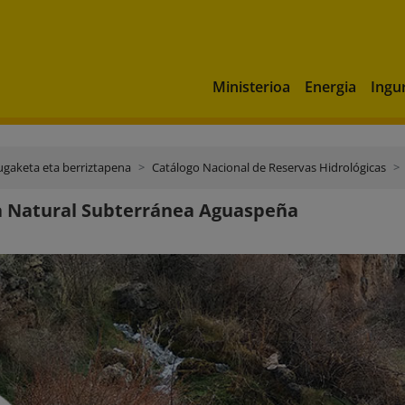
Ministerioa
Energia
Ingu
ugaketa eta berriztapena
Catálogo Nacional de Reservas Hidrológicas
a Natural Subterránea Aguaspeña