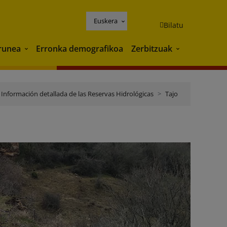
Euskera
Bilatu
runea
Erronka demografikoa
Zerbitzuak
Ingurunea
Zerbitzuak
Información detallada de las Reservas Hidrológicas
Tajo