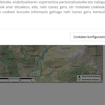
kitzeko, erabiltzailearen esperientzia pertsonalizatzeko eta nabiga
tiak onar ditzakezu, edo, nahi izanez gero, zer motatako cookie
ko cookieei buruzko informazio gehiago nahi izanez gero, kontsu
Cookieen konfigurazi