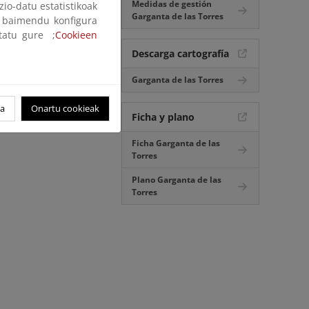
Medidas de gestión
zio-datu estatistikoak
Garganta de las Torres
ak baimendu konfigura
ltatu gure ;
Cookieen
Descarga cartografía
Garganta de las Torres
oa
Onartu cookieak
Ficha y plano
Ficha Garganta de las
Torres
Plano Garganta de las
Torres