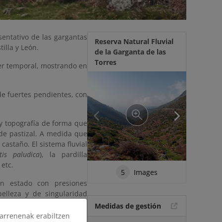
sentativo de las gargantas
Reserva Natural Fluvial
tilla y León.
de la Garganta de las
Torres
ter temporal, mostrando en
de fuertes pendientes, con
 y topografía de forma que
de pastizal. A medida que
astaño. El sistema fluvial
tis paludica
), la pardilla
, etc.
5
Images
un estado con presiones
belleza y de singularidad
Medidas de gestión
arrenenak erabiltzen