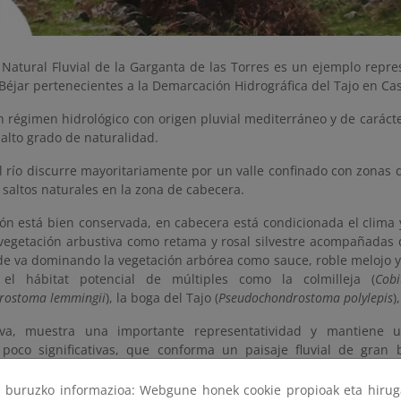
 Natural Fluvial de la Garganta de las Torres es un ejemplo repre
éjar pertenecientes a la Demarcación Hidrográfica del Tajo en Cas
n régimen hidrológico con origen pluvial mediterráneo y de carác
 alto grado de naturalidad.
l río discurre mayoritariamente por un valle confinado con zonas 
saltos naturales en la zona de cabecera.
ión está bien conservada, en cabecera está condicionada el clima
vegetación arbustiva como retama y rosal silvestre acompañadas 
e va dominando la vegetación arbórea como sauce, roble melojo y c
e el hábitat potencial de múltiples como la colmilleja (
Cobi
rostoma lemmingii
), la boga del Tajo (
Pseudochondrostoma polylepis
)
tiva, muestra una importante representatividad y mantiene 
 poco significativas, que conforma un paisaje fluvial de gran 
rfológica.
ri buruzko informazioa: Webgune honek cookie propioak eta hirug