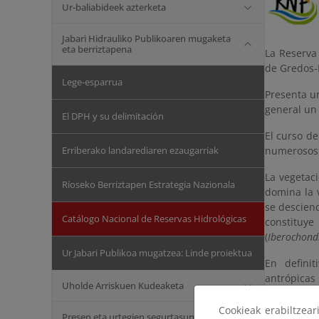
Ur-baliabideek azterketa
Jabari Hidrauliko Publikoaren mugaketa
eta berriztapena
La Reserva
de Gredos-B
Lege-esparrua
Presenta u
general un
El DPH y su delimitación
El curso de
Erriberako landarediaren ezaugarriak
numerosos 
La vegetac
Ríoseko Berriztapen Estrategia Nazionala
domina la 
se desciend
Catálogo Nacional de Reservas Hidrológicas
constituy
(
Iberochond
Ur Jabari Publikoa mugatzea: Linde proiektua
En defini
antrópicas
Uholde Arriskuen Kudeaketa
hidrogeomo
Cookieak erabiltzea
Presen eta urtegien segurtasuna