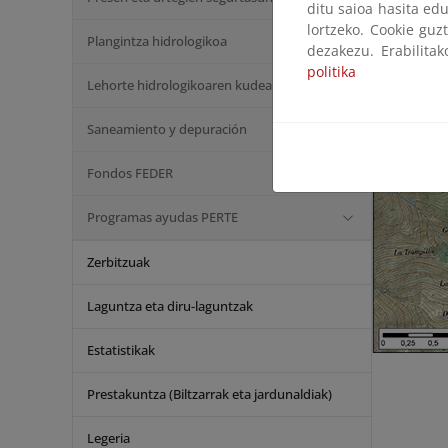
ditu saioa hasita edu
lortzeko. Cookie guz
Plangintza hidrologikoa
dezakezu. Erabilita
politika
Lehorte hidrologikoaren kudeaketa
Saneamiento y depuración
Fondos FEDER
Programas ayudas PERTE
Zerbitzuak
Laguntza eta diru-laguntzak
Estatistikak
Prestakuntza (Biltzarrak eta jardunaldiak)
Legeria