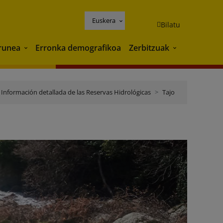
Euskera
Bilatu
runea
Erronka demografikoa
Zerbitzuak
Ingurunea
Zerbitzuak
Información detallada de las Reservas Hidrológicas
Tajo