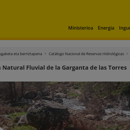
Ministerioa
Energia
Ingu
ugaketa eta berriztapena
Catálogo Nacional de Reservas Hidrológicas
 Natural Fluvial de la Garganta de las Torres