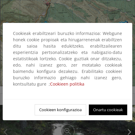
Cookieak erabiltzeari buruzko informazioa: Webgune
honek cookie propioak eta hirugarrenenak erabiltzen
ditu saioa hasita edukitzeko, erabiltzailearen
esperientzia pertsonalizatzeko eta nabigazio-datu
estatistikoak lortzeko. Cookie guztiak onar ditzakezu,
edo, nahi izanez gero, zer motatako cookieak
baimendu konfigura dezakezu. Erabilitako cookieei
buruzko informazio gehiago nahi izanez gero,
kontsultatu gure ;
Cookieen politika
Reserva natural fluvial Río Guadiela
Cookieen konfigurazioa
Onartu cookieak