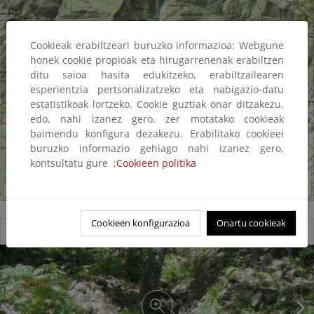
Cookieak erabiltzeari buruzko informazioa: Webgune
honek cookie propioak eta hirugarrenenak erabiltzen
ditu saioa hasita edukitzeko, erabiltzailearen
esperientzia pertsonalizatzeko eta nabigazio-datu
estatistikoak lortzeko. Cookie guztiak onar ditzakezu,
edo, nahi izanez gero, zer motatako cookieak
baimendu konfigura dezakezu. Erabilitako cookieei
buruzko informazio gehiago nahi izanez gero,
kontsultatu gure ;
Cookieen politika
Cookieen konfigurazioa
Onartu cookieak
Reserva natural fluvial del río Muelas