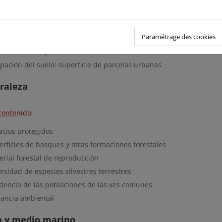
contenido
ribución del suelo artificial en España
Paramétrage des cookies
pación del suelo: superficie de aprcelas urbanas
dida de suelo por erosión
pación del suelo: superficie de parcelas urbanas
raleza
contenido
acios protegidos
erficies de bosques y otras formaciones forestales
erial forestal de reproducción
rsidad de especies silvestres terrestres
dencia de las poblaciones de las ves comunes
ilancia ambiental
a y medio marino