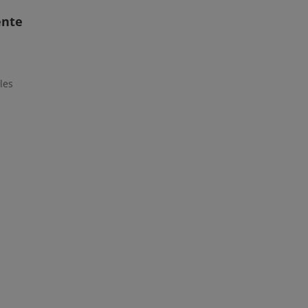
ente
les