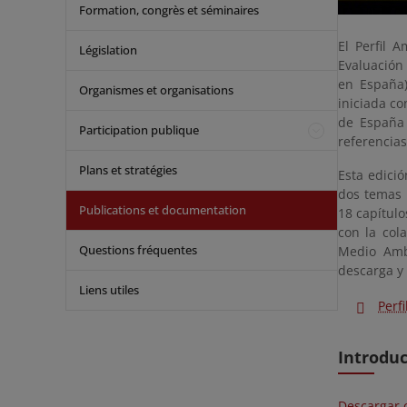
Formation, congrès et séminaires
El Perfil 
Législation
Evaluación
en España)
Organismes et organisations
iniciada co
de España
Participation publique
referencias
Plans et stratégies
Esta edició
dos temas 
Publications et documentation
18 capítul
con la col
Questions fréquentes
Medio Ambi
descarga y 
Liens utiles
Perf
Introdu
Descargar 