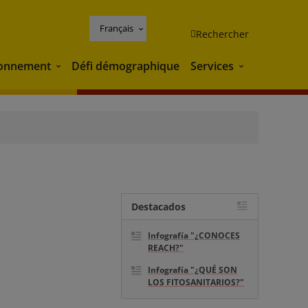
Français
Rechercher
ronnement
Défi démographique
Services
Environnement
Services
Destacados
Infografía "¿CONOCES
REACH?"
Infografía "¿QUÉ SON
LOS FITOSANITARIOS?"