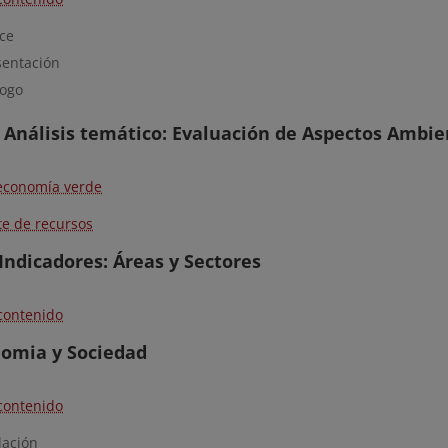
ice
sentación
logo
- Análisis temático: Evaluación de Aspectos Ambie
economía verde
te de recursos
 Indicadores: Áreas y Sectores
contenido
nomia y Sociedad
contenido
lación