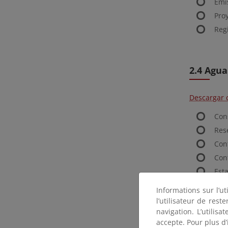
Emi
Pro
Reg
2.4 Agua
Descargar 
Con
Res
Con
Con
Est
Cal
Informations sur l’ut
l’utilisateur de res
2.5 Suel
navigation. L’utilisa
accepte. Pour plus d’