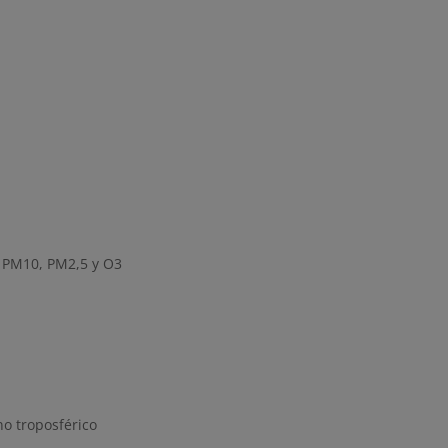
, PM10, PM2,5 y O3
no troposférico