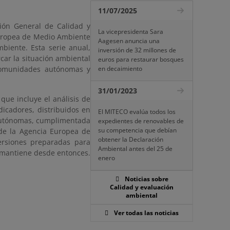
11/07/2025
ión General de Calidad y
La vicepresidenta Sara
Europea de Medio Ambiente
Aagesen anuncia una
biente. Esta serie anual,
inversión de 32 millones de
car la situación ambiental
euros para restaurar bosques
comunidades autónomas y
en decaimiento
31/01/2023
que incluye el análisis de
icadores, distribuidos en
El MITECO evalúa todos los
 autónomas, cumplimentada
expedientes de renovables de
su competencia que debían
de la Agencia Europea de
obtener la Declaración
ersiones preparadas para
Ambiental antes del 25 de
e mantiene desde entonces.
enero
Noticias sobre
Calidad y evaluación
ambiental
Ver todas las noticias