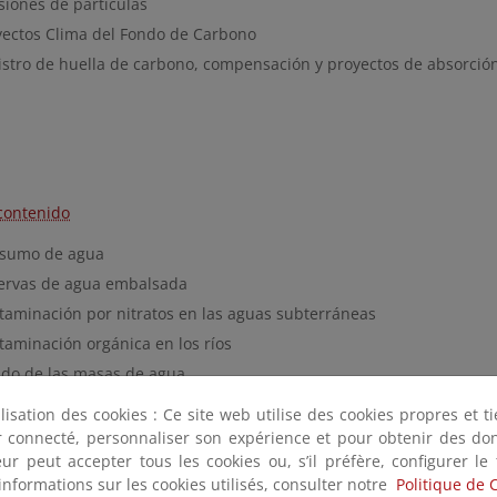
siones de partículas
yectos Clima del Fondo de Carbono
istro de huella de carbono, compensación y proyectos de absorció
contenido
sumo de agua
ervas de agua embalsada
taminación por nitratos en las aguas subterráneas
taminación orgánica en los ríos
ado de las masas de agua
idad de las aguas de baño continentales
ilisation des cookies : Ce site web utilise des cookies propres et 
ter connecté, personnaliser son expérience et pour obtenir des do
o
teur peut accepter tous les cookies ou, s’il préfère, configurer le
informations sur les cookies utilisés, consulter notre
Politique de 