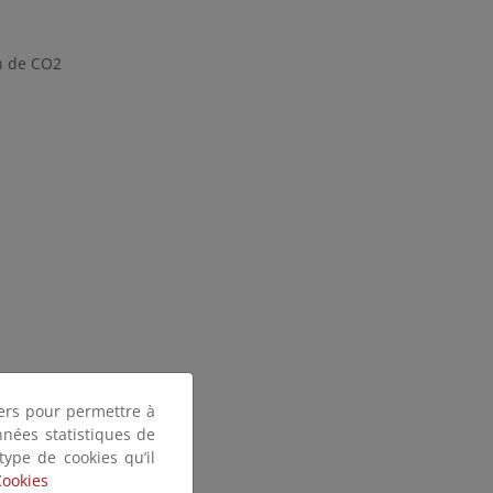
n de CO2
tiers pour permettre à
nnées statistiques de
 type de cookies qu’il
Cookies