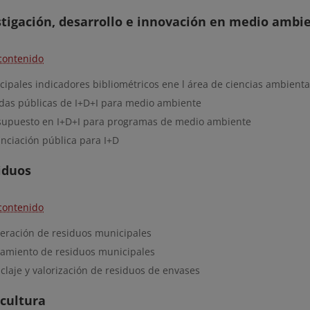
stigación, desarrollo e innovación en medio ambi
contenido
ncipales indicadores bibliométricos ene l área de ciencias ambienta
das públicas de I+D+I para medio ambiente
supuesto en I+D+I para programas de medio ambiente
anciación pública para I+D
iduos
contenido
eración de residuos municipales
tamiento de residuos municipales
claje y valorización de residuos de envases
icultura