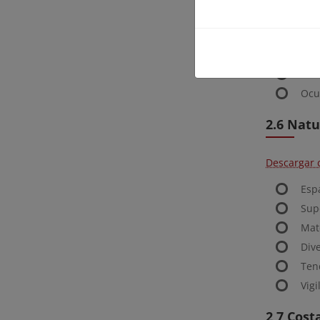
Descargar 
Dist
Ocu
Per
Ocu
2.6 Natu
Descargar 
Esp
Sup
Mat
Dive
Ten
Vig
2,7 Cost