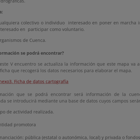
idrográficas.
a:
ualquiera colectivo o individuo interesado en poner en marcha in
nteresado en participar como voluntario.
rganismos de Cuenca.
ormación se podrá encontrar?
este V encuentro se actualiza la información que este mapa va a 
 ficha que recogerá los datos necesarios para elaborar el mapa.
nexo3. Ficha de datos cartografía
rmación que se podrá encontrar será información de la cuenc
da se introducirá mediante una base de datos cuyos campos será
ipo de actividad realizada.
ntidad promotora
inanciación: pública (estatal o autonómica, local) y privada o fondo