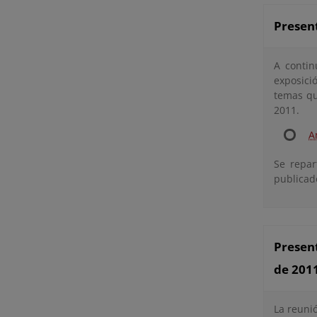
Present
A contin
exposici
temas qu
2011.
A
Se repar
publicad
Present
de 201
La reuni