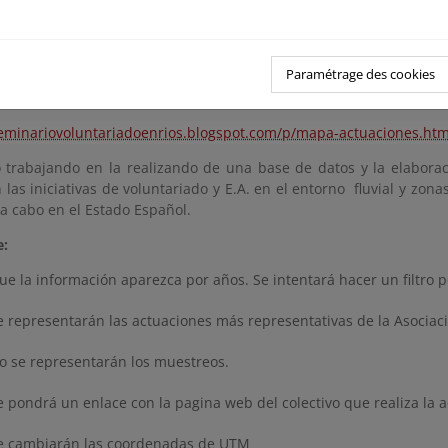
 OEAVR trabajaran conjuntamente para realizar un borrador q
s y mejoras, para generar un documento definitivo que será valid
n plazos.
Paramétrage des cookies
E TRABAJO 1: CARTOGRAFÍA DE PROYECTOS DE VOLUNTARIADO
seminariovoluntariadoenrios.blogspot.com/p/mapa-actuaciones.htm
ó trabajando en la realizando de una base de datos y la elabo
 las iniciativas de voluntariado y E.A. en el entorno fluvial y zo
 a cabo en el Estado Español.
e:
ue la información aparezca por años. Se intentará hacer un filtro 
e representarán las actuaciones más representativas de la Asociac
o se representarán los muestreos.
e pondrá un enlace con la pagina web del colectivo que realiza la 
e cambiarán las coordenadas de UTM