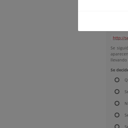
WWF y la
aceptado
asignaro
GRUPO D
http://
Se sigui
aparecen
llevando
Se decid
Q
S
N
S
S