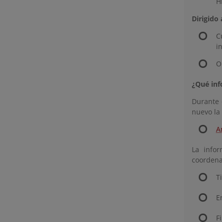
H
Dirigido 
C
i
O
¿Qué inf
Durante 
nuevo la
A
La info
coordena
T
E
F