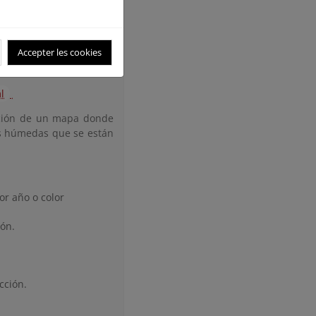
ue incluya los cambios
ado por el grupo. No se
Accepter les cookies
l
ración de un mapa donde
nas húmedas que se están
por año o color
ión.
acción.