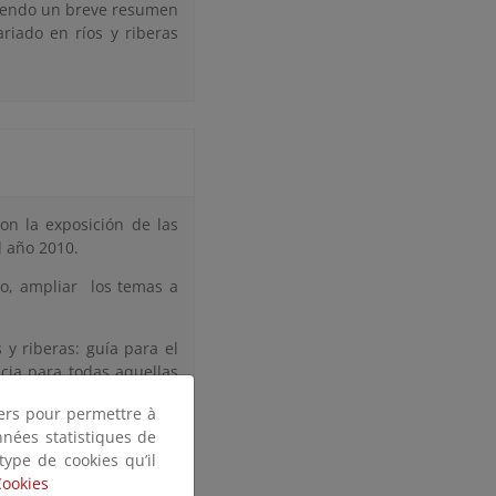
luyendo un breve resumen
riado en ríos y riberas
con la exposición de las
l año 2010.
io, ampliar los temas a
 y riberas: guía para el
cia para todas aquellas
oluntarios en el entorno
tiers pour permettre à
nnées statistiques de
on las sugerencias para
 type de cookies qu’il
Cookies