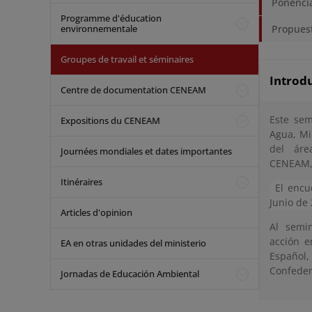
Ponencia
Programme d'éducation
environnementale
Propuest
Groupes de travail et séminaires
Introd
Centre de documentation CENEAM
Este sem
Expositions du CENEAM
Agua, Mi
del áre
Journées mondiales et dates importantes
CENEAM, 
Itinéraires
El encu
Junio de
Articles d'opinion
Al semin
acción e
EA en otras unidades del ministerio
Español,
Confeder
Jornadas de Educación Ambiental