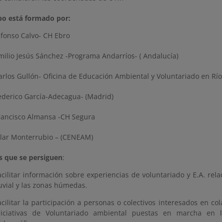
po está formado por:
lfonso Calvo- CH Ebro
milio Jesús Sánchez -Programa Andarríos- ( Andalucía)
arlos Gullón- Oficina de Educación Ambiental y Voluntariado en 
ederico García-Adecagua- (Madrid)
rancisco Almansa -CH Segura
ilar Monterrubio – (CENEAM)
s que se persiguen
:
acilitar información sobre experiencias de voluntariado y E.A. rel
luvial y las zonas húmedas.
acilitar la participación a personas o colectivos interesados en co
niciativas de Voluntariado ambiental puestas en marcha en l