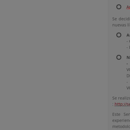
A
Se decid
nuevas l
A
-
-
N
-
V
D
-
V
Se realiz
:
http://
Este Se
experie
metodolo