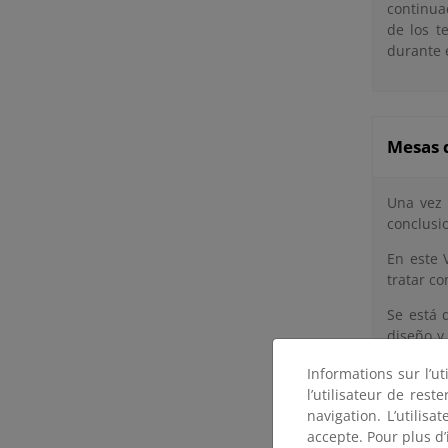
continua
de los t
durante 
Mesas 
Una vez 
conclusio
En este 
tratar co
Se está 
diseño y
entidade
Informations sur l’ut
fluvial.
l’utilisateur de res
Se acept
navigation. L’utilisa
actualiza
accepte. Pour plus d’