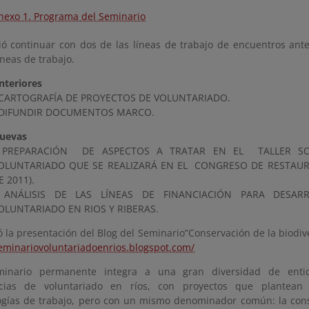
nexo 1. Programa del Seminario
ió continuar con dos de las líneas de trabajo de encuentros ante
íneas de trabajo.
nteriores
 CARTOGRAFÍA DE PROYECTOS DE VOLUNTARIADO.
 DIFUNDIR DOCUMENTOS MARCO.
uevas
PREPARACIÓN DE ASPECTOS A TRATAR EN EL TALLER SOB
OLUNTARIADO QUE SE REALIZARÁ EN EL CONGRESO DE RESTAUR
E 2011).
 ANÁLISIS DE LAS LÍNEAS DE FINANCIACIÓN PARA DESAR
OLUNTARIADO EN RIOS Y RIBERAS.
ó la presentación del Blog del Seminario”Conservación de la biodiv
seminariovoluntariadoenrios.blogspot.com/
minario permanente integra a una gran diversidad de enti
ncias de voluntariado en ríos, con proyectos que plantean d
gías de trabajo, pero con un mismo denominador común: la cons