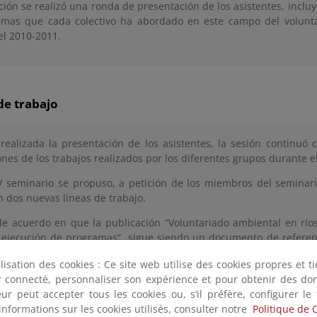
ción se realizó una ronda de presentación de los asistentes, inc
emas que cada colectivo ha abordado en este campo del volunta
el 2010-2011.
de trabajo
realizada la presentación de los asistentes, la sesión continuó 
nes de los trabajos realizados por los diferentes grupos durante e
V seminario se propuso, a petición de los miembros del seminar
n dos nuevas líneas de trabajo.
de acuerdo en que la publicación “Voluntariado ambiental en ríos
 ejecución de programas”, sigue siendo un documento de referen
s que quieran definir y ejecutar un proyecto de intervención con v
ilisation des cookies : Ce site web utilise des cookies propres et 
ter connecté, personnaliser son expérience et pour obtenir des do
a por unanimidad el documento elaborado durante el 2010-2011 c
teur peut accepter tous les cookies ou, s’il préfère, configurer le
r y ampliar algunos apartados la publicación .
informations sur les cookies utilisés, consulter notre
Politique de 