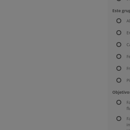
Este gru
A
E
C
F
F
P
Objetivo
F
f
F
i