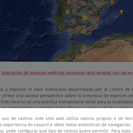
r interactivo de especies exóticas invasoras relacionadas con los e
os a explorar el visor interactivo desarrollado por el Centro de 
 ofrece una valiosa perspectiva sobre la presencia de especies ex
 Este recurso es una práctica herramienta tanto para la ciudadan
s en comprender y abordar el desafío que suponen de las especies
 el visor?
 uso de rastros: este sitio web utiliza rastros propios e de ter
 a experiencia do usuario e obter datos estatísticos de navegación.
ede a la información actualizada sobre la ubicación de las espec
xa, pode configurar que tipo de rastros quere permitir. Para máis
uentes y nocivas del país.