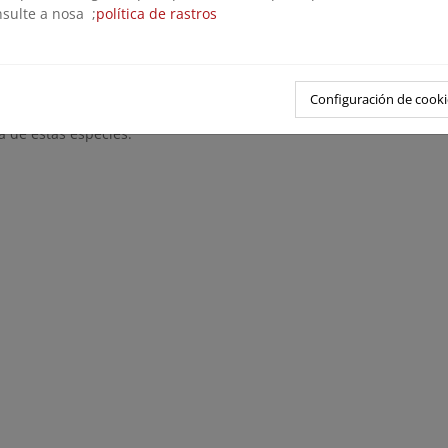
nsulte a nosa ;
política de rastros
ulta los datos históricos que muestran la evolución de estas espec
én información detallada sobre cada especie mediante las fichas i
tra la información por especie, demarcación, masa de agua...
Configuración de cooki
tá en constante actualización, la información del visor nos permiti
a de estas especies.