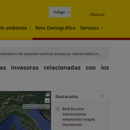
Galego
Buscar
io ambiente
Reto Demográfico
Servizos
Medio ambiente
Servizos
activo de especies exóticas invasoras relacionadas con los ecosistemas acuáticos
cas invasoras relacionadas con los
Destacados
Real Decreto
subvenciones
adaptación riesgos
inundación