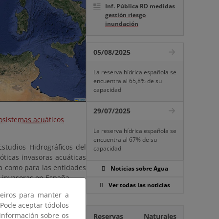
Inf. Pública RD medidas
gestión riesgo
inundación
05/08/2025
La reserva hídrica española se
encuentra al 65,8% de su
capacidad
29/07/2025
cosistemas acuáticos
La reserva hídrica española se
encuentra al 67% de su
Estudios Hidrográficos del
capacidad
óticas invasoras acuáticas
ía como para las entidades
Noticias sobre Agua
 invasoras en España.
Ver todas las noticias
ceiros para manter a
 Pode aceptar tódolos
ies exóticas invasoras más
 información sobre os
Reservas Naturales