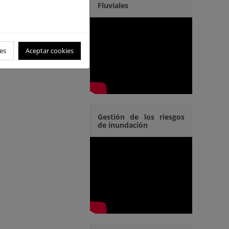
Fluviales
ies a lo largo del tiempo.
nformativas.
es
Aceptar cookies
rá observar la evolución de
Gestión de los riesgos
de inundación