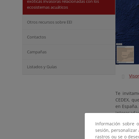
exóticas invasoras relacionadas con los
ecosistemas acuáticos
Otros recursos sobre EEI
Contactos
Campañas
Listados y Guías
Viso
Te invitam
CEDEX, que
en España.
interesada
¿Qué ofrece
Información sobre o
sesión, personalizar
Acc
rastros ou se o dese
frec