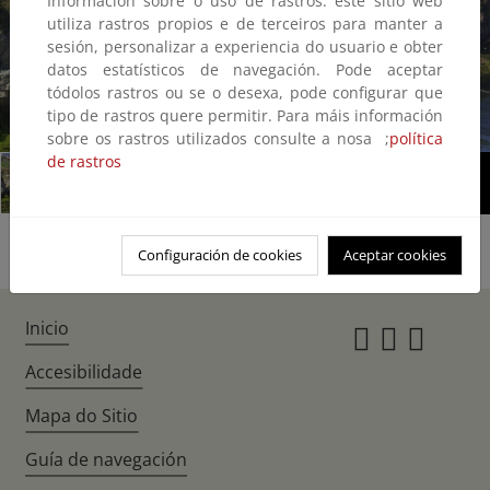
Información sobre o uso de rastros: este sitio web
utiliza rastros propios e de terceiros para manter a
sesión, personalizar a experiencia do usuario e obter
datos estatísticos de navegación. Pode aceptar
tódolos rastros ou se o desexa, pode configurar que
tipo de rastros quere permitir. Para máis información
1/2
sobre os rastros utilizados consulte a nosa ;
política
de rastros
Configuración de cookies
Aceptar cookies
Inicio
Instagr
Twitte
Fac
Accesibilidade
Mapa do Sitio
Guía de navegación