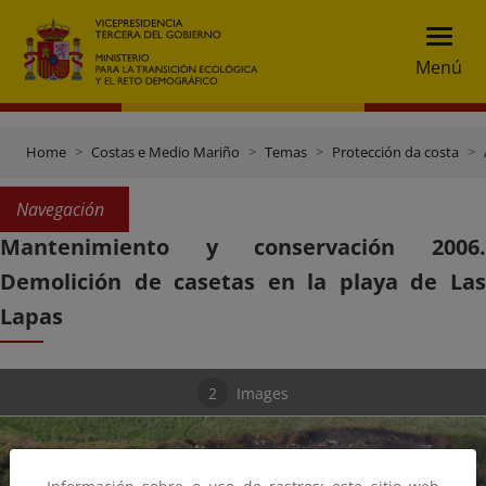
Menú
Home
Costas e Medio Mariño
Temas
Protección da costa
Navegación
Mantenimiento y conservación 2006.
Demolición de casetas en la playa de Las
Lapas
2
Images