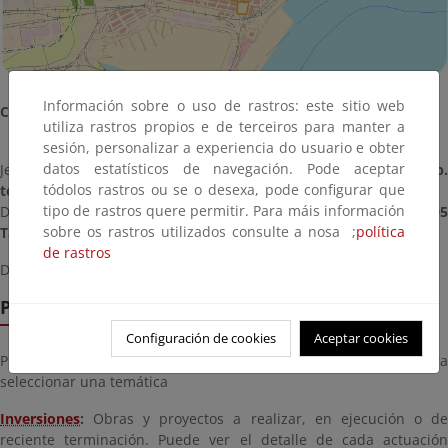
Información sobre o uso de rastros: este sitio web
Contacto del servicio provincial:
utiliza rastros propios e de terceiros para manter a
sesión, personalizar a experiencia do usuario e obter
datos estatísticos de navegación. Pode aceptar
Jefe/a del Servicio Provincial:
M.Teresa Rodríguez Puerta (atrib.
tódolos rastros ou se o desexa, pode configurar que
temporal de funciones)
tipo de rastros quere permitir. Para máis información
Dirección y teléfono:
Plaza Imperial Tarraco, 4 - 4ª planta (4300
sobre os rastros utilizados consulte a nosa ;
política
Tarragona)
. Tel.
977 598 800
de rastros
Dirección de correo:
SPCTarragona@miteco.es
Pestañas temáticas interactivas
Configuración de cookies
Aceptar cookies
Pinche en las pestañas de la zona superior de la imagen para
seleccionar una temática
Inversiones
:
Obras y proyectos a realizar, en ejecución o de
reciente terminación. Puede ver el detalle de cada actuación