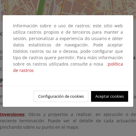
Información sobre o uso de rastros: este sitio web
utiliza rastros propios e de terceiros para manter a
Contacto del servicio provincial:
sesión, personalizar a experiencia do usuario e obter
datos estatísticos de navegación. Pode aceptar
tódolos rastros ou se o desexa, pode configurar que
Jefe/a del Servicio Provincial:
Albert Montserrat Royuela
tipo de rastros quere permitir. Para máis información
Dirección y teléfono:
Avda. Jaime I, 47 - 4ª planta
. Tel.
972 200 204
sobre os rastros utilizados consulte a nosa ;
política
Correo electrónico:
bzn-girona@miteco.es
de rastros
Pestañas temáticas interactivas
Configuración de cookies
Aceptar cookies
Pinche en las pestañas de la zona superior de la imagen para
seleccionar una temática
Inversiones
:
Obras y proyectos a realizar, en ejecución o de
reciente terminación. Puede ver el detalle de cada actuación
pinchando sobre su punto en el mapa.