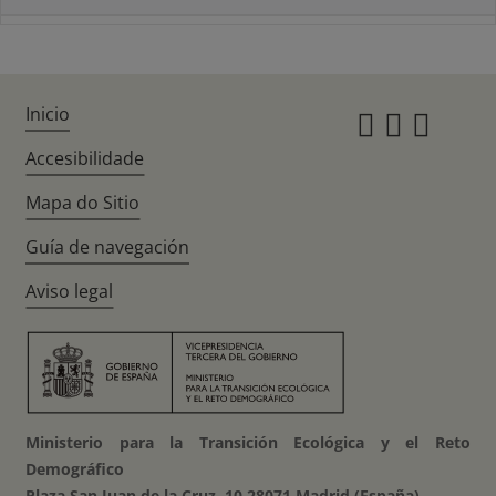
Inicio
Instagr
Twitte
Fac
Accesibilidade
Mapa do Sitio
Guía de navegación
Aviso legal
Ministerio para la Transición Ecológica y el Reto
Demográfico
Plaza San Juan de la Cruz, 10 28071 Madrid (España)