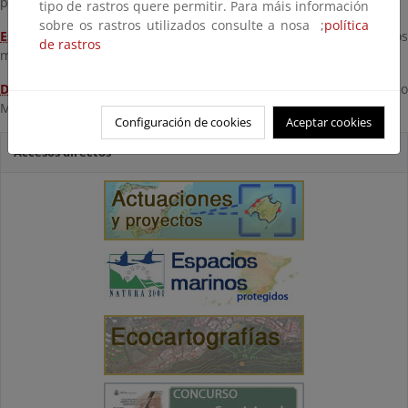
pinchando sobre su punto en el mapa.
tipo de rastros quere permitir. Para máis información
sobre os rastros utilizados consulte a nosa ;
política
Espacios marinos protegidos:
Información sobre los espacios
de rastros
marinos protegidos.
Deslinde
: Acceda a la línea de deslinde del Dominio Público
Marítimo-Terrestre (DPMT) de la provincia
Configuración de cookies
Aceptar cookies
Accesos directos