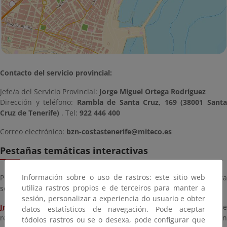
Contacto del servicio provincial:
Jefe/a del Servicio Provincial:
Jorge Miguel Ortega Rodríguez
Dirección y teléfono:
Rambla de Santa Cruz, 169 (38001 Sant
Cruz de Tenerife)
. Tel:
922 446 400
Correo electrónico:
bzn-costastenerife@miteco.es
Pestañas temáticas interactivas
Información sobre o uso de rastros: este sitio web
Pinche en las pestañas de la zona superior de la imagen para
utiliza rastros propios e de terceiros para manter a
seleccionar una temática
sesión, personalizar a experiencia do usuario e obter
Inversiones:
Obras y proyectos a realizar, en ejecución o de
datos estatísticos de navegación. Pode aceptar
reciente terminación. Puede ver el detalle de cada actuación
tódolos rastros ou se o desexa, pode configurar que